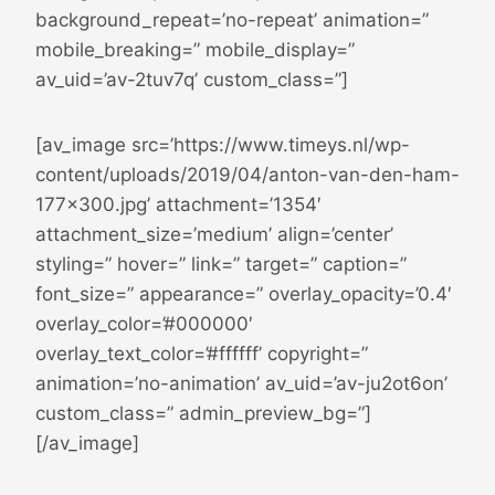
background_repeat=’no-repeat’ animation=”
mobile_breaking=” mobile_display=”
av_uid=’av-2tuv7q’ custom_class=”]
[av_image src=’https://www.timeys.nl/wp-
content/uploads/2019/04/anton-van-den-ham-
177×300.jpg’ attachment=’1354′
attachment_size=’medium’ align=’center’
styling=” hover=” link=” target=” caption=”
font_size=” appearance=” overlay_opacity=’0.4′
overlay_color=’#000000′
overlay_text_color=’#ffffff’ copyright=”
animation=’no-animation’ av_uid=’av-ju2ot6on’
custom_class=” admin_preview_bg=”]
[/av_image]