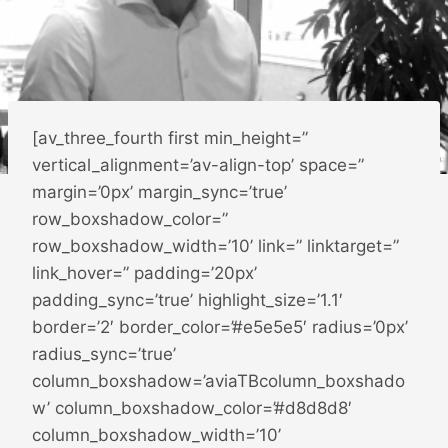
[av_three_fourth first min_height=”
vertical_alignment=’av-align-top’ space=”
margin=’0px’ margin_sync=’true’
row_boxshadow_color=”
row_boxshadow_width=’10’ link=” linktarget=”
link_hover=” padding=’20px’
padding_sync=’true’ highlight_size=’1.1′
border=’2′ border_color=’#e5e5e5′ radius=’0px’
radius_sync=’true’
column_boxshadow=’aviaTBcolumn_boxshado
w’ column_boxshadow_color=’#d8d8d8′
column_boxshadow_width=’10’