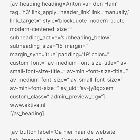
[av_heading heading=’Anton van den Ham’
tag=’h3′ link_apply=’header_link’ link=’manually,’
link_target=” style=’blockquote modern-quote
modern-centered’ size=”
subheading_active=’subheading_below’
subheading_size=’15’ margin=”
margin_sync=’true’ padding=’19’ color=”
custom_font=” av-medium-font-size-title=” av-
small-font-size-title=” av-mini-font-size-title=”
av-medium-font-size=” av-small-font-size=”
av-mini-font-size=” av_uid=’av-jy8gbxem’
custom_class=” admin_preview_bg=”]
www.aktiva.nl
[/av_heading]
[av_button label=’Ga hier naar de website’