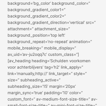
background=’bg_color’ background_color=”
background_gradient_color1=”
background_gradient_color2=”
background_gradient_direction=’vertical’ src=”
attachment=” attachment_size=”
background_position=’top left’
background_repeat=’no-repeat’ animation=”
mobile_breaking=” mobile_display=”
av_uid=’av-ju2oqq7c’ custom_class=”]
[av_heading heading=’Schulden voorkomen
voor achterblijvers’ tag=’h2′ link_apply=”
link=’manually,http://’ link_target=” style=”
size=” subheading_active=”
subheading_size=’15’ margin=’20px’
margin_sync=’true’ padding=’10’ color=”
custom_font=” av-medium-font-size-title=” av-
small-font-size-title=” av-mini-font-size-title=”