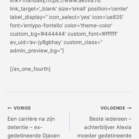
link=’manually,https://www.aktiva.nl/’
link_target=’_blank’ size=’small’ position=’center’
label_display=” icon_select=’yes’ icon=’ue835′
font=’entypo-fontello’ color=’theme-color’
custom_bg=’#444444′ custom_font=’#ffffff’
av_uid=’av-jy8gbhay’ custom_class=”
admin_preview_bg=”]
[/av_one_fourth]
Bericht
VORIGE
VOLGENDE
Een carrière na zijn
Beste iedereen –
navigatie
detentie – ex-
achterblijver Alexia
gedetineerde Djaoen
moeder gedetineerde