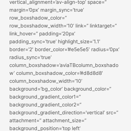
vertical_alignment=’av-align-top’ space=”
margin=’0px’ margin_sync=’true’
row_boxshadow_color=”
row_boxshadow_width=’10’ link=” linktarget=”
link_hover=” padding=’20px’
padding_sync=’true’ highlight_size=’1.1′
border=’2′ border_color=’#e5e5e5′ radius=’0px’
radius_sync=’true’
column_boxshadow=’aviaTBcolumn_boxshado
w’ column_boxshadow_color=’#d8d8d8′
column_boxshadow_width=’10’
background=’bg_color’ background_color=”
background_gradient_color1=”
background_gradient_color2=”
background_gradient_direction=’vertical’ src=”
attachment=” attachment_size=”
background_position=’top left’