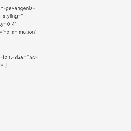
in-gevangenis-
 styling=”
y=’0.4′
n=’no-animation’
-font-size=” av-
=”]