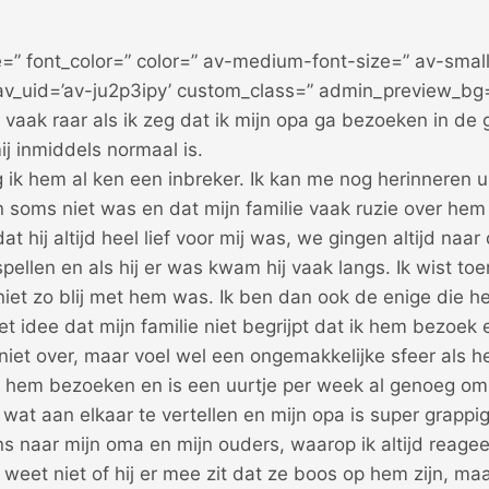
e=” font_color=” color=” av-medium-font-size=” av-small
 av_uid=’av-ju2p3ipy’ custom_class=” admin_preview_bg
aak raar als ik zeg dat ik mijn opa ga bezoeken in de 
ij inmiddels normaal is.
g ik hem al ken een inbreker. Ik kan me nog herinneren u
n soms niet was en dat mijn familie vaak ruzie over hem
t hij altijd heel lief voor mij was, we gingen altijd naar 
pellen en als hij er was kwam hij vaak langs. Ik wist toe
 niet zo blij met hem was. Ik ben dan ook de enige die
et idee dat mijn familie niet begrijpt dat ik hem bezoek 
r niet over, maar voel wel een ongemakkelijke sfeer als h
ik hem bezoeken en is een uurtje per week al genoeg om 
wat aan elkaar te vertellen en mijn opa is super grappig!
ns naar mijn oma en mijn ouders, waarop ik altijd reagee
k weet niet of hij er mee zit dat ze boos op hem zijn, maa