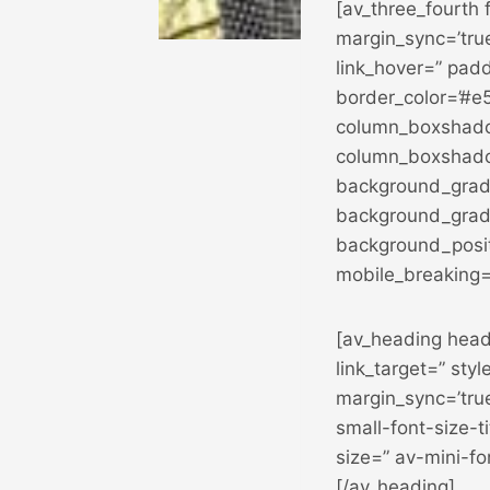
[av_three_fourth 
margin_sync=’tru
link_hover=” padd
border_color=’#e5
column_boxshado
column_boxshado
background_gradi
background_gradi
background_posit
mobile_breaking=
[av_heading headin
link_target=” sty
margin_sync=’true
small-font-size-t
size=” av-mini-f
[/av_heading]