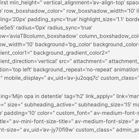
first min_height=” vertical_alignment=’av-align-top’ spa
e’ row_boxshadow_color=” row_boxshadow_width=’10’ lin
ing=’20px’ padding_sync=’true’ highlight_size=’1.1′ borde
e5e5′ radius=’0px’ radius_sync=’true’
w=’aviaTBcolumn_boxshadow’ column_boxshadow_col
w_width=’10’ background=’bg_color’ background_color
ent_color1=” background_gradient_color2=”
ent_direction=’vertical’ src=” attachment=” attachment
ion=’top left’ background_repeat=’no-repeat’ animation
” mobile_display=” av_uid=’av-ju2oqq7c’ custom_class=”
g=’Mijn opa in detentie’ tag=’h2′ link_apply=” link=’manu
le=” size=” subheading_active=” subheading_size=’15’ m
’ padding=’10’ color=” custom_font=” av-medium-font-si
itle=” av-mini-font-size-title=” av-medium-font-size=” a
ont-size=” av_uid=’av-jy70fi9w’ custom_class=” admin_p