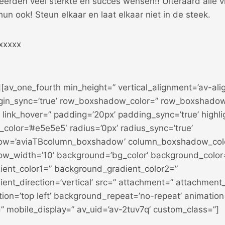
ineerden veel sterkte en succes wensen!! Uiteraard alle 
hun ook! Steun elkaar en laat elkaar niet in de steek.
xxxxxx
][av_one_fourth min_height=” vertical_alignment=’av-ali
gin_sync=’true’ row_boxshadow_color=” row_boxshadow
” link_hover=” padding=’20px’ padding_sync=’true’ highlig
_color=’#e5e5e5′ radius=’0px’ radius_sync=’true’
w=’aviaTBcolumn_boxshadow’ column_boxshadow_col
w_width=’10’ background=’bg_color’ background_color
ent_color1=” background_gradient_color2=”
ent_direction=’vertical’ src=” attachment=” attachment
ion=’top left’ background_repeat=’no-repeat’ animation
” mobile_display=” av_uid=’av-2tuv7q’ custom_class=”]