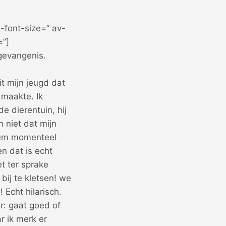
-font-size=” av-
=”]
gevangenis.
it mijn jeugd dat
 maakte. Ik
de dierentuin, hij
n niet dat mijn
 hem momenteel
en dat is echt
et ter sprake
bij te kletsen! we
 Echt hilarisch.
r: gaat goed of
r ik merk er