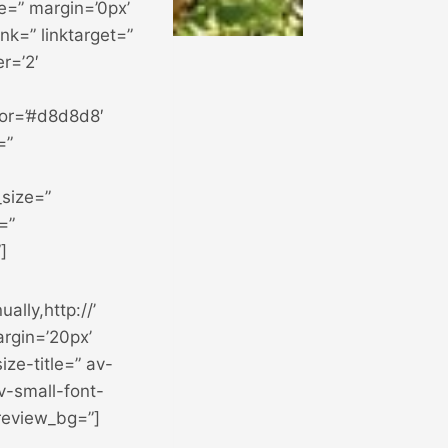
ce=” margin=’0px’
k=” linktarget=”
r=’2′
or=’#d8d8d8′
=”
_size=”
=”
]
ally,http://’
argin=’20px’
ze-title=” av-
v-small-font-
review_bg=”]