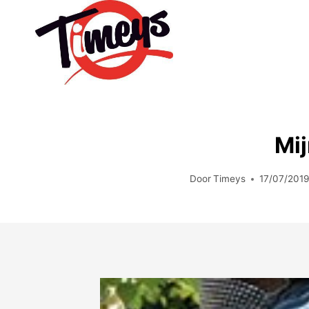
Doorgaan
naar
inhoud
Mij
Door
Timeys
17/07/201