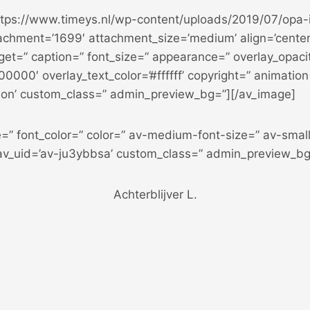
ttps://www.timeys.nl/wp-content/uploads/2019/07/opa-
achment=’1699′ attachment_size=’medium’ align=’center’
rget=” caption=” font_size=” appearance=” overlay_opacit
00000′ overlay_text_color=’#ffffff’ copyright=” animatio
6on’ custom_class=” admin_preview_bg=”][/av_image]
e=” font_color=” color=” av-medium-font-size=” av-small
 av_uid=’av-ju3ybbsa’ custom_class=” admin_preview_bg
Achterblijver L.