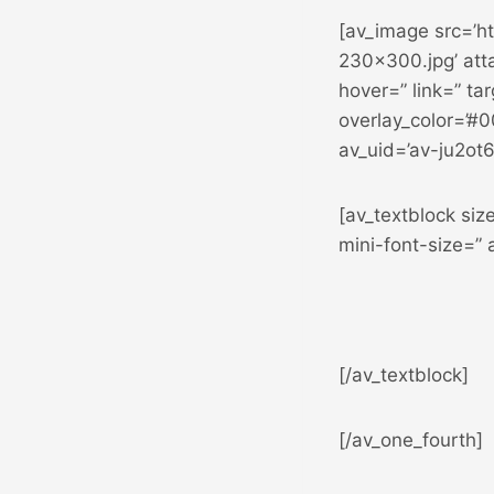
[av_image src=’h
230×300.jpg’ att
hover=” link=” ta
overlay_color=’#0
av_uid=’av-ju2ot
[av_textblock siz
mini-font-size=”
[/av_textblock]
[/av_one_fourth]