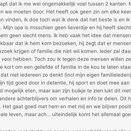
napt dat ik me wel ongemakkelijk voel tussen 2 kanten. 
n we moeten door. Het heeft ook geen zin om elke kee
 vinden, ik doe toch wat ik denk dat het beste is en ik 
t. Mijn opa is misschien geen lieverdje en hij heeft slec
em geen slecht mens. Ik heb vaak het idee dat mensen 
nkbaar dat ik hem kom bezoeken, hij zegt dat er mensen
ezoek krijgen of familie die niet wil komen. Ieder zal daa
n voor hebben. Toch zou ik tegen deze mensen willen ze
te kort om een geliefde of familie in de kou te laten staa
 dat niet iedereen zo denkt (incl mijn eigen familieleden)
jn tijd goed door in detentie, hij sport en doet mee aan a
 mogelijk eten, maar aan zijn buikje te zien lukt dit niet 
ndere achterblijvers om verhalen en info te delen. Dit h
. Het gaat goed met hem en met mij en we blijven positi
deale leven, maar ach… uiteindelijk komt het allemaal goe