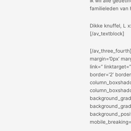
Ik wil alle gedet
familieleden van 
Dikke knuffel, L 
[/av_textblock]
[/av_three_fourth
margin=’0px’ mar
link=” linktarget=
border=’2′ border
column_boxshado
column_boxshado
background_gradi
background_gradi
background_posit
mobile_breaking=