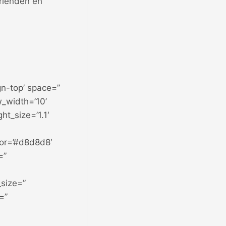
vrienden en
gn-top’ space=”
_width=’10’
ht_size=’1.1′
or=’#d8d8d8′
=”
_size=”
=”