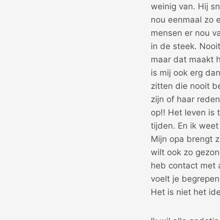
weinig van. Hij s
nou eenmaal zo e
mensen er nou van
in de steek. Nooi
maar dat maakt h
is mij ook erg da
zitten die nooit b
zijn of haar rede
op!! Het leven is 
tijden. En ik weet
Mijn opa brengt zi
wilt ook zo gezond
heb contact met a
voelt je begrepen
Het is niet het i