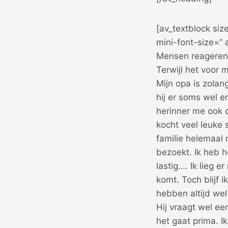
[av_textblock siz
mini-font-size=”
Mensen reageren v
Terwijl het voor m
Mijn opa is zolan
hij er soms wel e
herinner me ook da
kocht veel leuke s
familie helemaal
bezoekt. Ik heb h
lastig…. Ik lieg e
komt. Toch blijf 
hebben altijd wel 
Hij vraagt wel ee
het gaat prima. I