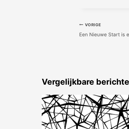
Bericht
VORIGE
Een Nieuwe Start is e
navigatie
Vergelijkbare bericht