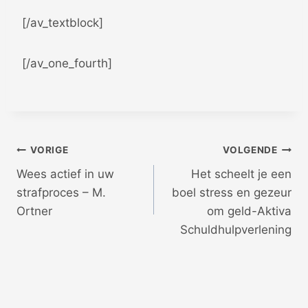
[/av_textblock]
[/av_one_fourth]
Bericht
VORIGE
VOLGENDE
Wees actief in uw
Het scheelt je een
navigatie
strafproces – M.
boel stress en gezeur
Ortner
om geld-Aktiva
Schuldhulpverlening