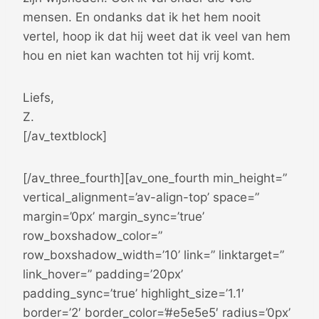
mensen. En ondanks dat ik het hem nooit
vertel, hoop ik dat hij weet dat ik veel van hem
hou en niet kan wachten tot hij vrij komt.
Liefs,
Z.
[/av_textblock]
[/av_three_fourth][av_one_fourth min_height=”
vertical_alignment=’av-align-top’ space=”
margin=’0px’ margin_sync=’true’
row_boxshadow_color=”
row_boxshadow_width=’10’ link=” linktarget=”
link_hover=” padding=’20px’
padding_sync=’true’ highlight_size=’1.1′
border=’2′ border_color=’#e5e5e5′ radius=’0px’