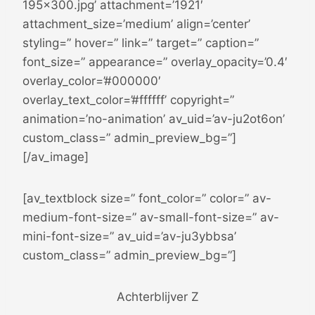
195×300.jpg’ attachment=’1921′
attachment_size=’medium’ align=’center’
styling=” hover=” link=” target=” caption=”
font_size=” appearance=” overlay_opacity=’0.4′
overlay_color=’#000000′
overlay_text_color=’#ffffff’ copyright=”
animation=’no-animation’ av_uid=’av-ju2ot6on’
custom_class=” admin_preview_bg=”]
[/av_image]
[av_textblock size=” font_color=” color=” av-
medium-font-size=” av-small-font-size=” av-
mini-font-size=” av_uid=’av-ju3ybbsa’
custom_class=” admin_preview_bg=”]
Achterblijver Z