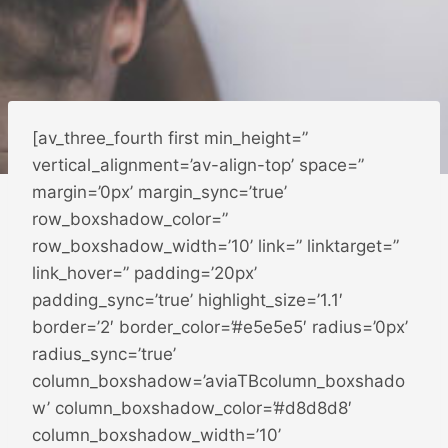
[av_three_fourth first min_height=”
vertical_alignment=’av-align-top’ space=”
margin=’0px’ margin_sync=’true’
row_boxshadow_color=”
row_boxshadow_width=’10’ link=” linktarget=”
link_hover=” padding=’20px’
padding_sync=’true’ highlight_size=’1.1′
border=’2′ border_color=’#e5e5e5′ radius=’0px’
radius_sync=’true’
column_boxshadow=’aviaTBcolumn_boxshado
w’ column_boxshadow_color=’#d8d8d8′
column_boxshadow_width=’10’