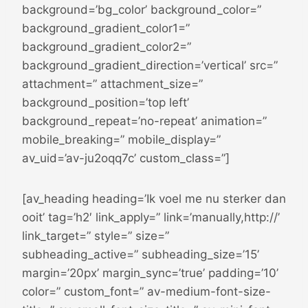
background=’bg_color’ background_color=”
background_gradient_color1=”
background_gradient_color2=”
background_gradient_direction=’vertical’ src=”
attachment=” attachment_size=”
background_position=’top left’
background_repeat=’no-repeat’ animation=”
mobile_breaking=” mobile_display=”
av_uid=’av-ju2oqq7c’ custom_class=”]
[av_heading heading=’Ik voel me nu sterker dan
ooit’ tag=’h2′ link_apply=” link=’manually,http://’
link_target=” style=” size=”
subheading_active=” subheading_size=’15’
margin=’20px’ margin_sync=’true’ padding=’10’
color=” custom_font=” av-medium-font-size-