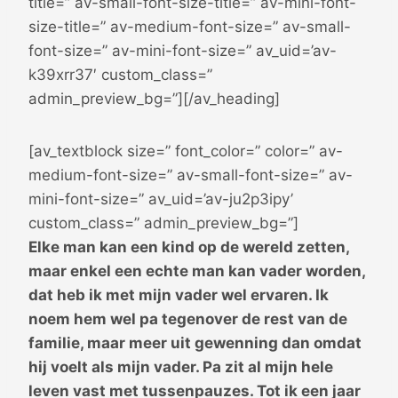
title=” av-small-font-size-title=” av-mini-font-
size-title=” av-medium-font-size=” av-small-
font-size=” av-mini-font-size=” av_uid=’av-
k39xrr37′ custom_class=”
admin_preview_bg=”][/av_heading]
[av_textblock size=” font_color=” color=” av-
medium-font-size=” av-small-font-size=” av-
mini-font-size=” av_uid=’av-ju2p3ipy’
custom_class=” admin_preview_bg=”]
Elke man kan een kind op de wereld zetten,
maar enkel een echte man kan vader worden,
dat heb ik met mijn vader wel ervaren. Ik
noem hem wel pa tegenover de rest van de
familie, maar meer uit gewenning dan omdat
hij voelt als mijn vader. Pa zit al mijn hele
leven vast met tussenpauzes. Tot ik een jaar