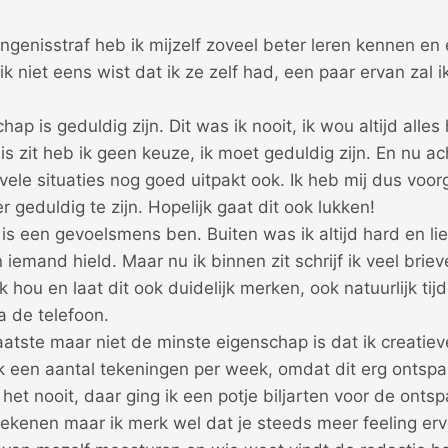
ngenisstraf heb ik mijzelf zoveel beter leren kennen e
k niet eens wist dat ik ze zelf had, een paar ervan zal
ap is geduldig zijn. Dit was ik nooit, ik wou altijd alle
is zit heb ik geen keuze, ik moet geduldig zijn. En nu ac
n vele situaties nog goed uitpakt ook. Ik heb mij dus v
 geduldig te zijn. Hopelijk gaat dit ook lukken!
is een gevoelsmens ben. Buiten was ik altijd hard en liet
 iemand hield. Maar nu ik binnen zit schrijf ik veel brie
 hou en laat dit ook duidelijk merken, ook natuurlijk tij
a de telefoon.
atste maar niet de minste eigenschap is dat ik creatie
k een aantal tekeningen per week, omdat dit erg onts
 het nooit, daar ging ik een potje biljarten voor de onts
tekenen maar ik merk wel dat je steeds meer feeling ervoo