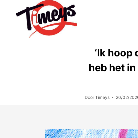
Doorgaan
naar
inhoud
‘Ik hoop 
heb het in
Door
Timeys
20/02/202