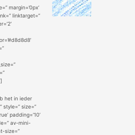
ce=” margin=’0px’
k=” linktarget=”
r=’2′
or=’#d8d8d8′
=”
_size=”
=”
]
 het in ieder
” style=” size=”
ue’ padding=’10’
le=” av-mini-
t-size=”