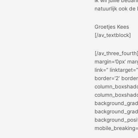
Ik wil jullie bed
natuurlijk ook de
Groetjes Kees
[/av_textblock]
[/av_three_fourth
margin=’0px’ mar
link=” linktarget=
border=’2′ border
column_boxshado
column_boxshado
background_gradi
background_gradi
background_posit
mobile_breaking=