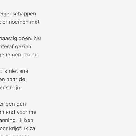
n eigenschappen
 ik er noemen met
s haastig doen. Nu
hteraf gezien
oorgenomen om na
 ik niet snel
ven naar de
dens mijn
ver ben dan
pannend voor me
panning. Ik ben
r krijgt. Ik zal