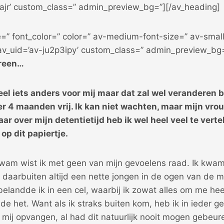
ajr’ custom_class=” admin_preview_bg=”][/av_heading]
e=” font_color=” color=” av-medium-font-size=” av-small
 av_uid=’av-ju2p3ipy’ custom_class=” admin_preview_bg
reen…
l iets anders voor mij maar dat zal wel veranderen b
r 4 maanden vrij. Ik kan niet wachten, maar mijn vro
ar over mijn detentietijd heb ik wel heel veel te vertel
 op dit papiertje.
kwam wist ik met geen van mijn gevoelens raad. Ik kwam
 daarbuiten altijd een nette jongen in de ogen van de 
elandde ik in een cel, waarbij ik zowat alles om me hee
de het. Want als ik straks buiten kom, heb ik in ieder g
 mij opvangen, al had dit natuurlijk nooit mogen gebeur