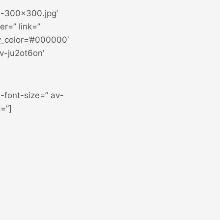
s-300×300.jpg’
er=” link=”
ay_color=’#000000′
av-ju2ot6on’
-font-size=” av-
=”]