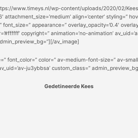
ttps://www.timeys.nl/wp-content/uploads/2020/02/Kee
 attachment_size=’medium’ align=’center’ styling=” hov
” font_size=” appearance=” overlay_opacity=’0.4′ overl
r=’#ffffff’ copyright=” animation=’no-animation’ av_uid=’
admin_preview_bg=”][/av_image]
e=” font_color=” color=” av-medium-font-size=” av-small
 av_uid=’av-ju3ybbsa’ custom_class=” admin_preview_bg
Gedetineerde Kees