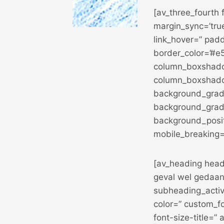
[av_three_fourth 
margin_sync=’tru
link_hover=” padd
border_color=’#e5
column_boxshado
column_boxshado
background_gradi
background_gradi
background_posit
mobile_breaking=
[av_heading headi
geval wel gedaan’’
subheading_activ
color=” custom_fo
font-size-title=”