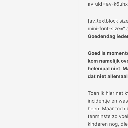
av_uid=’av-k6uhx
[av_textblock siz
mini-font-size=”
Goedendag iede
Goed is momentee
kom namelijk ove
helemaal niet. Ma
dat niet allemaal
Toen ik hier net 
incidentje en was
heen. Maar toch b
tenminste zo voel
kinderen nog, die