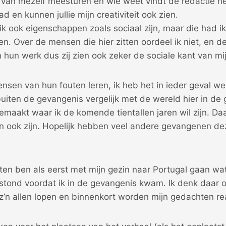
 van mezelf meesturen en wie weet vindt de redactie he
ad en kunnen jullie mijn creativiteit ook zien.
ik ook eigenschappen zoals sociaal zijn, maar die had ik
en. Over de mensen die hier zitten oordeel ik niet, en
un werk dus zij zien ook zeker de sociale kant van mij
nsen van hun fouten leren, ik heb het in ieder geval w
buiten de gevangenis vergelijk met de wereld hier in de
emaakt waar ik de komende tientallen jaren wil zijn. Da
n ook zijn. Hopelijk hebben veel andere gevangenen dez
uiten ben als eerst met mijn gezin naar Portugal gaan wat
e stond voordat ik in de gevangenis kwam. Ik denk daar 
’n allen lopen en binnenkort worden mijn gedachten real