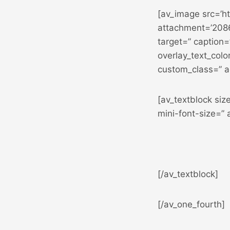
[av_image src=’h
attachment=’2086′
target=” caption=
overlay_text_colo
custom_class=” 
[av_textblock siz
mini-font-size=”
[/av_textblock]
[/av_one_fourth]