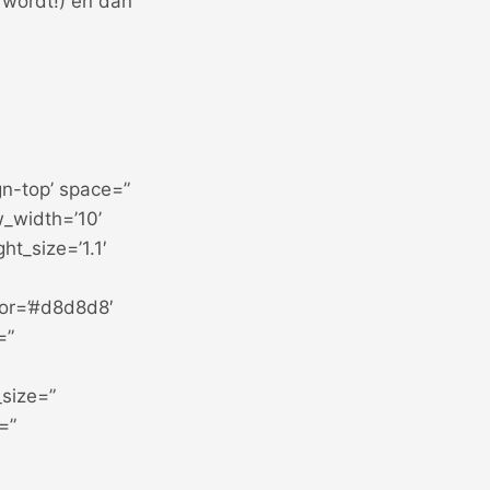
t wordt!) en dan
gn-top’ space=”
_width=’10’
ht_size=’1.1′
or=’#d8d8d8′
=”
_size=”
=”