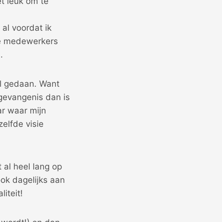
t leuk om te
 al voordat ik
 de medewerkers
.
el gedaan. Want
 gevangenis dan is
ar waar mijn
elfde visie
 al heel lang op
ook dagelijks aan
iteit!