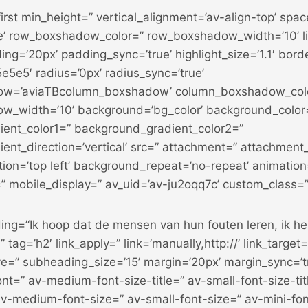
first min_height=” vertical_alignment=’av-align-top’ spa
e’ row_boxshadow_color=” row_boxshadow_width=’10’ lin
ing=’20px’ padding_sync=’true’ highlight_size=’1.1′ borde
e5e5′ radius=’0px’ radius_sync=’true’
w=’aviaTBcolumn_boxshadow’ column_boxshadow_col
w_width=’10’ background=’bg_color’ background_color
ent_color1=” background_gradient_color2=”
ent_direction=’vertical’ src=” attachment=” attachment
ion=’top left’ background_repeat=’no-repeat’ animation
” mobile_display=” av_uid=’av-ju2oqq7c’ custom_class=”
ng=’‘Ik hoop dat de mensen van hun fouten leren, ik heb
 tag=’h2′ link_apply=” link=’manually,http://’ link_target=
e=” subheading_size=’15’ margin=’20px’ margin_sync=’tr
nt=” av-medium-font-size-title=” av-small-font-size-tit
 av-medium-font-size=” av-small-font-size=” av-mini-fon