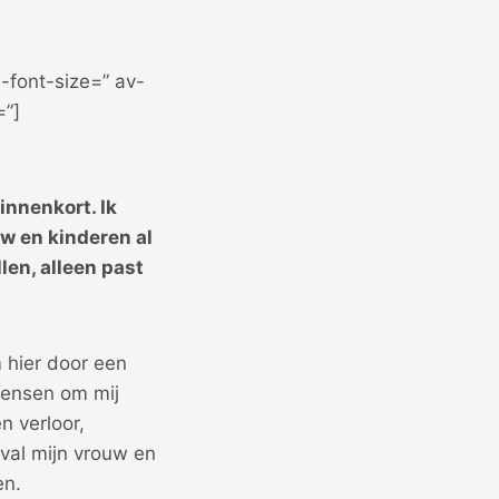
-font-size=” av-
=”]
innenkort. Ik
uw en kinderen al
len, alleen past
 hier door een
mensen om mij
n verloor,
eval mijn vrouw en
en.