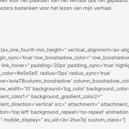
anken voor het plaatsen van het verhaal (als het geplaats
 lezers bedanken voor het lezen van mijn verhaal.
][av_one_fourth min_height=” vertical_alignment=’av-ali
gin_sync=’true’ row_boxshadow_color=” row_boxshadow
” link_hover=” padding=’20px’ padding_sync=’true’ highlig
_color=’#e5e5e5′ radius=’0px’ radius_sync=’true’
w=’aviaTBcolumn_boxshadow’ column_boxshadow_col
w_width=’10’ background=’bg_color’ background_color
ent_color1=” background_gradient_color2=”
ent_direction=’vertical’ src=” attachment=” attachment
ion=’top left’ background_repeat=’no-repeat’ animation
” mobile_display=” av_uid=’av-2tuv7q’ custom_class=”]