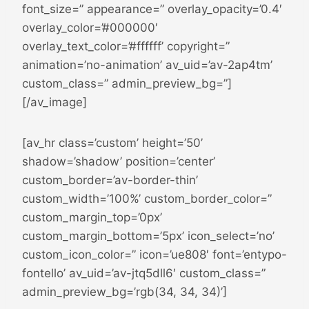
font_size=” appearance=” overlay_opacity=’0.4′
overlay_color=’#000000′
overlay_text_color=’#ffffff’ copyright=”
animation=’no-animation’ av_uid=’av-2ap4tm’
custom_class=” admin_preview_bg=”]
[/av_image]
[av_hr class=’custom’ height=’50’
shadow=’shadow’ position=’center’
custom_border=’av-border-thin’
custom_width=’100%’ custom_border_color=”
custom_margin_top=’0px’
custom_margin_bottom=’5px’ icon_select=’no’
custom_icon_color=” icon=’ue808′ font=’entypo-
fontello’ av_uid=’av-jtq5dll6′ custom_class=”
admin_preview_bg=’rgb(34, 34, 34)’]