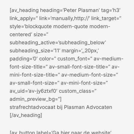
[av_heading heading=’Peter Plasman’ tag=’h3′
link_apply=” link=’manually,http://’ link_target=”
style=’blockquote modern-quote modern-
centered’ size=”
subheading_active=’subheading_below’
subheading_size=’11’ margin=’,,20px,’
padding=’0′ color=” custom_font=” av-medium-
font-size-title=” av-small-font-size-title=” av-
mini-font-size-title=” av-medium-font-size=”
av-small-font-size=” av-mini-font-size=”
av_uid=’av-jy6ztxf0′ custom_class=”
admin_preview_bg=”]
strafrechtadvocaat bij Plasman Advocaten
[/av_heading]
[av_button label=’Ga hier naar de website’