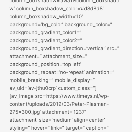
column_boxshadow=’aviaTBcolumn_boxshado
w’ column_boxshadow_color=’#d8d8d8′
column_boxshadow_width=’10’
background=’bg_color’ background_color=”
background_gradient_color1=”
background_gradient_color2=”
background_gradient_direction=’vertical’ src=”
attachment=” attachment_size=”
background_position=’top left’
background_repeat=’no-repeat’ animation=”
mobile_breaking=” mobile_display=”
av_uid=’av-jthu0crp’ custom_class=”]
[av_image src=’https://www.timeys.nl/wp-
content/uploads/2019/03/Peter-Plasman-
275×300.jpg’ attachment=’1237′
attachment_size=’medium’ align=’center’
styling=” hover=” link=” target=” caption=”