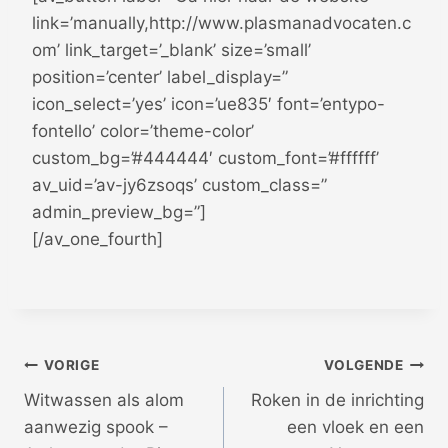
link=’manually,http://www.plasmanadvocaten.c
om’ link_target=’_blank’ size=’small’
position=’center’ label_display=”
icon_select=’yes’ icon=’ue835′ font=’entypo-
fontello’ color=’theme-color’
custom_bg=’#444444′ custom_font=’#ffffff’
av_uid=’av-jy6zsoqs’ custom_class=”
admin_preview_bg=”]
[/av_one_fourth]
Bericht
VORIGE
VOLGENDE
Witwassen als alom
Roken in de inrichting
navigatie
aanwezig spook –
een vloek en een