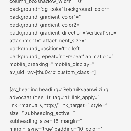
column_boxshadow_width=’10’
background=’bg_color’ background_color=”
background_gradient_color1=”
background_gradient_color2=”
background_gradient_direction=’vertical’ src=”
attachment=” attachment_size=”
background_position=’top left’
background_repeat=’no-repeat’ animation=”
mobile_breaking=” mobile_display=”
av_uid=’av-jthu0crp’ custom_class=”]
[av_heading heading=’Gebruiksaanwijzing
advocaat (deel 1)’ tag=’h1′ link_apply=”
link=’manually,http://’ link_target=” style=”
size=” subheading_active=”
subheading_size=’15’ margin=”
margin_sync=’true’ padding=’10’ color=”