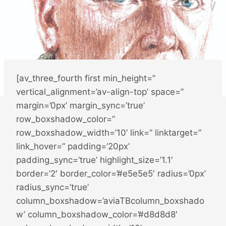
[av_three_fourth first min_height=”
vertical_alignment=’av-align-top’ space=”
margin=’0px’ margin_sync=’true’
row_boxshadow_color=”
row_boxshadow_width=’10’ link=” linktarget=”
link_hover=” padding=’20px’
padding_sync=’true’ highlight_size=’1.1′
border=’2′ border_color=’#e5e5e5′ radius=’0px’
radius_sync=’true’
column_boxshadow=’aviaTBcolumn_boxshado
w’ column_boxshadow_color=’#d8d8d8′