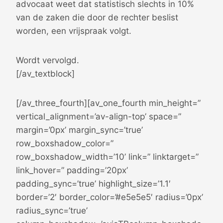
advocaat weet dat statistisch slechts in 10%
van de zaken die door de rechter beslist
worden, een vrijspraak volgt.
Wordt vervolgd.
[/av_textblock]
[/av_three_fourth][av_one_fourth min_height=”
vertical_alignment=’av-align-top’ space=”
margin=’0px’ margin_sync=’true’
row_boxshadow_color=”
row_boxshadow_width=’10’ link=” linktarget=”
link_hover=” padding=’20px’
padding_sync=’true’ highlight_size=’1.1′
border=’2′ border_color=’#e5e5e5′ radius=’0px’
radius_sync=’true’