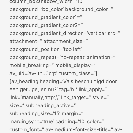
column_boxshadow_width=’10’
background=’bg_color’ background_color=”
background_gradient_color1=”
background_gradient_color2=”
background_gradient_direction=’vertical’ src=”
attachment=” attachment_size=”
background_position=’top left’
background_repeat=’no-repeat’ animation=”
mobile_breaking=” mobile_display=”
av_uid=’av-jthu0crp’ custom_class=”]
[av_heading heading=’Vals beschuldigd door
een getuige, en nu?’ tag=’h1′ link_apply=”
link=’manually,http://’ link_target=” style=”
size=” subheading_active=”
subheading_size=’15’ margin=”
margin_sync=’true’ padding=’10’ color=”
custom_font=” av-medium-font-size-title=” av-