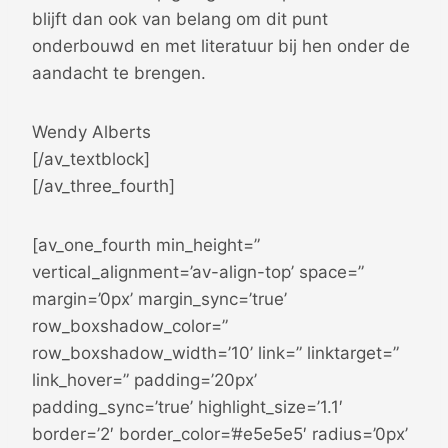
blijft dan ook van belang om dit punt
onderbouwd en met literatuur bij hen onder de
aandacht te brengen.
Wendy Alberts
[/av_textblock]
[/av_three_fourth]
[av_one_fourth min_height=”
vertical_alignment=’av-align-top’ space=”
margin=’0px’ margin_sync=’true’
row_boxshadow_color=”
row_boxshadow_width=’10’ link=” linktarget=”
link_hover=” padding=’20px’
padding_sync=’true’ highlight_size=’1.1′
border=’2′ border_color=’#e5e5e5′ radius=’0px’