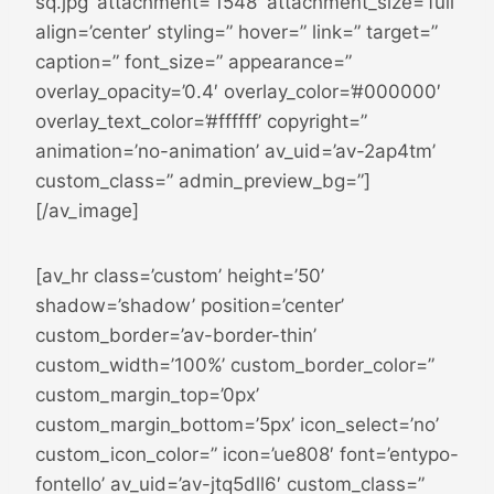
sq.jpg’ attachment=’1548′ attachment_size=’full’
align=’center’ styling=” hover=” link=” target=”
caption=” font_size=” appearance=”
overlay_opacity=’0.4′ overlay_color=’#000000′
overlay_text_color=’#ffffff’ copyright=”
animation=’no-animation’ av_uid=’av-2ap4tm’
custom_class=” admin_preview_bg=”]
[/av_image]
[av_hr class=’custom’ height=’50’
shadow=’shadow’ position=’center’
custom_border=’av-border-thin’
custom_width=’100%’ custom_border_color=”
custom_margin_top=’0px’
custom_margin_bottom=’5px’ icon_select=’no’
custom_icon_color=” icon=’ue808′ font=’entypo-
fontello’ av_uid=’av-jtq5dll6′ custom_class=”