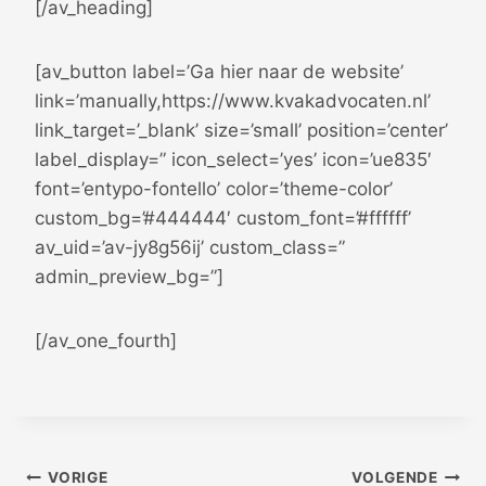
[/av_heading]
[av_button label=’Ga hier naar de website’
link=’manually,https://www.kvakadvocaten.nl’
link_target=’_blank’ size=’small’ position=’center’
label_display=” icon_select=’yes’ icon=’ue835′
font=’entypo-fontello’ color=’theme-color’
custom_bg=’#444444′ custom_font=’#ffffff’
av_uid=’av-jy8g56ij’ custom_class=”
admin_preview_bg=”]
[/av_one_fourth]
Bericht
VORIGE
VOLGENDE