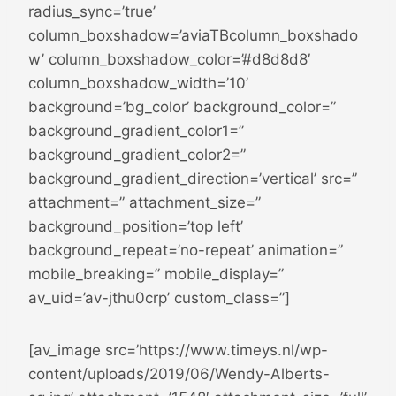
radius_sync=’true’
column_boxshadow=’aviaTBcolumn_boxshado
w’ column_boxshadow_color=’#d8d8d8′
column_boxshadow_width=’10’
background=’bg_color’ background_color=”
background_gradient_color1=”
background_gradient_color2=”
background_gradient_direction=’vertical’ src=”
attachment=” attachment_size=”
background_position=’top left’
background_repeat=’no-repeat’ animation=”
mobile_breaking=” mobile_display=”
av_uid=’av-jthu0crp’ custom_class=”]
[av_image src=’https://www.timeys.nl/wp-
content/uploads/2019/06/Wendy-Alberts-