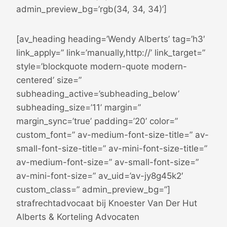
admin_preview_bg=’rgb(34, 34, 34)’]
[av_heading heading=’Wendy Alberts’ tag=’h3′
link_apply=” link=’manually,http://’ link_target=”
style=’blockquote modern-quote modern-
centered’ size=”
subheading_active=’subheading_below’
subheading_size=’11’ margin=”
margin_sync=’true’ padding=’20’ color=”
custom_font=” av-medium-font-size-title=” av-
small-font-size-title=” av-mini-font-size-title=”
av-medium-font-size=” av-small-font-size=”
av-mini-font-size=” av_uid=’av-jy8g45k2′
custom_class=” admin_preview_bg=”]
strafrechtadvocaat bij Knoester Van Der Hut
Alberts & Korteling Advocaten