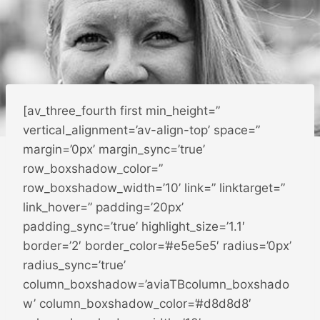
[av_three_fourth first min_height=”
vertical_alignment=’av-align-top’ space=”
margin=’0px’ margin_sync=’true’
row_boxshadow_color=”
row_boxshadow_width=’10’ link=” linktarget=”
link_hover=” padding=’20px’
padding_sync=’true’ highlight_size=’1.1′
border=’2′ border_color=’#e5e5e5′ radius=’0px’
radius_sync=’true’
column_boxshadow=’aviaTBcolumn_boxshado
w’ column_boxshadow_color=’#d8d8d8′