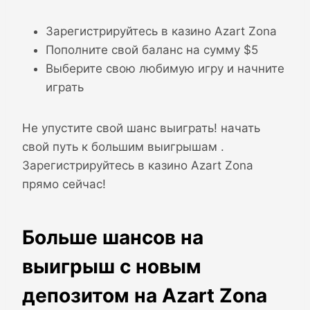
Зарегистрируйтесь в казино Azart Zona
Пополните свой баланс на сумму $5
Выберите свою любимую игру и начните
играть
Не упустите свой шанс выиграть! начать
свой путь к большим выигрышам .
Зарегистрируйтесь в казино Azart Zona
прямо сейчас!
Больше шансов на
выигрыш с новым
депозитом на Azart Zona