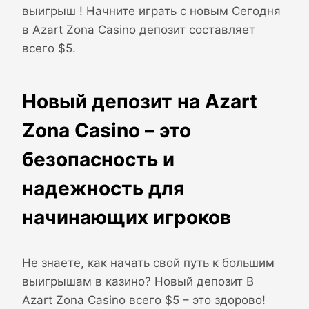
выигрыш ! Начните играть с новым Сегодня
в Azart Zona Casino депозит составляет
всего $5.
Новый депозит на Azart
Zona Casino – это
безопасность и
надежность для
начинающих игроков
Не знаете, как начать свой путь к большим
выигрышам в казино? Новый депозит В
Azart Zona Casino всего $5 – это здорово!