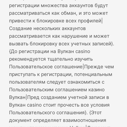
регистрации множества аккаунтов будут
рассматриваться как обман, и это может
привести к блокировке всех профилей|
Создание нескольких аккаунтов
рассматривается как нарушение и может
вызвать блокировку всех учетных записей}.
{До регистрации на Вулкан casino
рекомендуется тщательно изучить
Пользовательское соглашение|Прежде чем
приступать к регистрации, потенциальным
пользователям следует ознакомиться с
Пользовательским соглашением казино
Вулкан|Пред созданием учетной записи в
Вулкан casino стоит прочесть все условия
Пользовательского соглашения}. {Этот
документ определяет взаимоотношения