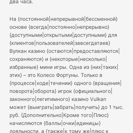
два часа.
На {постоянной|непрерывной|бессменной}
основе {всегда|постоянно|непрерывно}
{доступными|открытыми|доступными} для
{клиентов|пользователей|завсегдатаев}
Вулкан казино {остаются|предоставляются|
сохраняются} и {некоторые|несколько|
избранные} мини игры. Одна из {них|таких|
этих} – это Колесо Фортуны. Только в
{процессе|ходе|течении} одного {вращения|
поворота|оборота} игрок {официального|
законного|легитимного} казино Vulkan
может {выиграть|забрать|получить} до 1 тыс.
руб. {Дополнительно|Кроме того|Плюс}
начисляются {баллы|очки|единицы}
лояльности, а {также|к тому же|плюс к