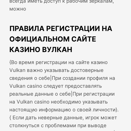
всегда иметь доступ к рабочим зеркалам,
можно
ПРАВИЛА РЕГИСТРАЦИИ НА
ОФИЦИАЛЬНОМ САЙТЕ
КАЗИНО ВУЛКАН
{Во время регистрации на сайте казино
Vulkan важно указывать достоверные
сведения о себе|При создании профиля на
Vulkan casino следует предоставлять
реальные данные о себе|При регистрации
на Vulkan casino необходимо указывать
настоящую информацию о своей личности}.
{ Если дать неверные данные, игрок может
столкнуться с проблемами при выводе