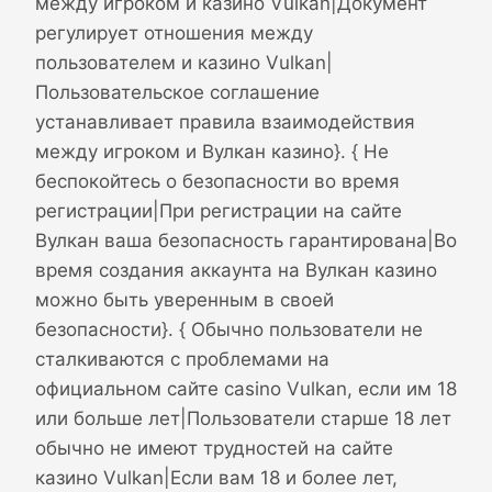
между игроком и казино Vulkan|Документ
регулирует отношения между
пользователем и казино Vulkan|
Пользовательское соглашение
устанавливает правила взаимодействия
между игроком и Вулкан казино}. { Не
беспокойтесь о безопасности во время
регистрации|При регистрации на сайте
Вулкан ваша безопасность гарантирована|Во
время создания аккаунта на Вулкан казино
можно быть уверенным в своей
безопасности}. { Обычно пользователи не
сталкиваются с проблемами на
официальном сайте casino Vulkan, если им 18
или больше лет|Пользователи старше 18 лет
обычно не имеют трудностей на сайте
казино Vulkan|Если вам 18 и более лет,