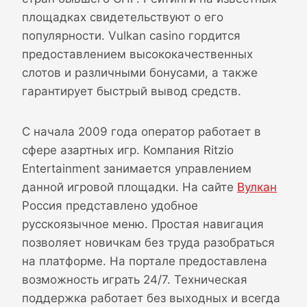
площадках свидетельствуют о его
популярности. Vulkan casino гордится
предоставлением высококачественных
слотов и различными бонусами, а также
гарантирует быстрый вывод средств.
С начала 2009 года оператор работает в
сфере азартных игр. Компания Ritzio
Entertainment занимается управлением
данной игровой площадки. На сайте
Вулкан
Россия представлено удобное
русскоязычное меню. Простая навигация
позволяет новичкам без труда разобраться
на платформе. На портале предоставлена
возможность играть 24/7. Техническая
поддержка работает без выходных и всегда