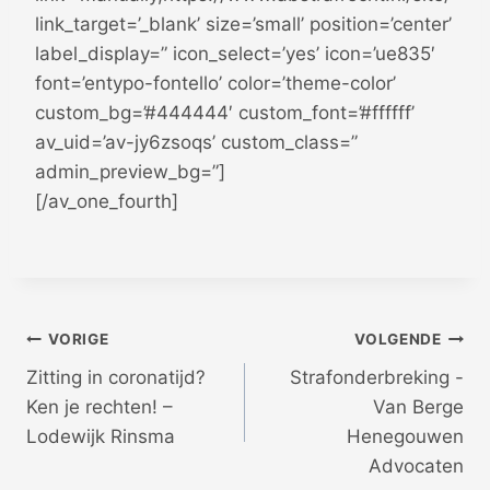
link_target=’_blank’ size=’small’ position=’center’
label_display=” icon_select=’yes’ icon=’ue835′
font=’entypo-fontello’ color=’theme-color’
custom_bg=’#444444′ custom_font=’#ffffff’
av_uid=’av-jy6zsoqs’ custom_class=”
admin_preview_bg=”]
[/av_one_fourth]
Bericht
VORIGE
VOLGENDE
Zitting in coronatijd?
Strafonderbreking -
navigatie
Ken je rechten! –
Van Berge
Lodewijk Rinsma
Henegouwen
Advocaten