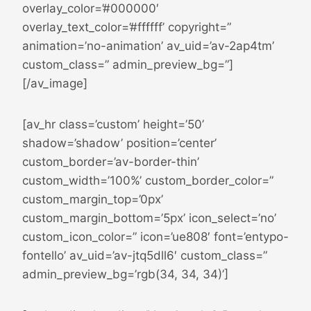
overlay_color=’#000000′
overlay_text_color=’#ffffff’ copyright=”
animation=’no-animation’ av_uid=’av-2ap4tm’
custom_class=” admin_preview_bg=”]
[/av_image]
[av_hr class=’custom’ height=’50’
shadow=’shadow’ position=’center’
custom_border=’av-border-thin’
custom_width=’100%’ custom_border_color=”
custom_margin_top=’0px’
custom_margin_bottom=’5px’ icon_select=’no’
custom_icon_color=” icon=’ue808′ font=’entypo-
fontello’ av_uid=’av-jtq5dll6′ custom_class=”
admin_preview_bg=’rgb(34, 34, 34)’]