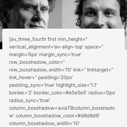
[av_three_fourth first min_height=”
vertical_alignment=’av-align-top’ space=”
margin=’0px’ margin_sync=’true’
row_boxshadow_color=”
row_boxshadow_width=’10’ link=” linktarget=”
link_hover=” padding=’20px’
padding_sync=’true’ highlight_size=’1.1′
border=’2′ border_color=’#e5e5e5′ radius=’0px’
radius_sync=’true’
column_boxshadow=’aviaTBcolumn_boxshado
w’ column_boxshadow_color=’#d8d8d8′
column_boxshadow_width=’10’