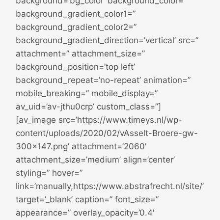
background=’bg_color’ background_color=”
background_gradient_color1=”
background_gradient_color2=”
background_gradient_direction=’vertical’ src=”
attachment=” attachment_size=”
background_position=’top left’
background_repeat=’no-repeat’ animation=”
mobile_breaking=” mobile_display=”
av_uid=’av-jthu0crp’ custom_class=”]
[av_image src=’https://www.timeys.nl/wp-
content/uploads/2020/02/vAsselt-Broere-gw-
300×147.png’ attachment=’2060′
attachment_size=’medium’ align=’center’
styling=” hover=”
link=’manually,https://www.abstrafrecht.nl/site/’
target=’_blank’ caption=” font_size=”
appearance=” overlay_opacity=’0.4′