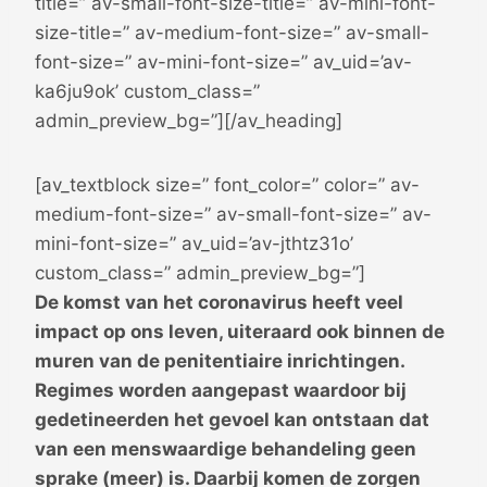
title=” av-small-font-size-title=” av-mini-font-
size-title=” av-medium-font-size=” av-small-
font-size=” av-mini-font-size=” av_uid=’av-
ka6ju9ok’ custom_class=”
admin_preview_bg=”][/av_heading]
[av_textblock size=” font_color=” color=” av-
medium-font-size=” av-small-font-size=” av-
mini-font-size=” av_uid=’av-jthtz31o’
custom_class=” admin_preview_bg=”]
De komst van het coronavirus heeft veel
impact op ons leven, uiteraard ook binnen de
muren van de penitentiaire inrichtingen.
Regimes worden aangepast waardoor bij
gedetineerden het gevoel kan ontstaan dat
van een menswaardige behandeling geen
sprake (meer) is. Daarbij komen de zorgen