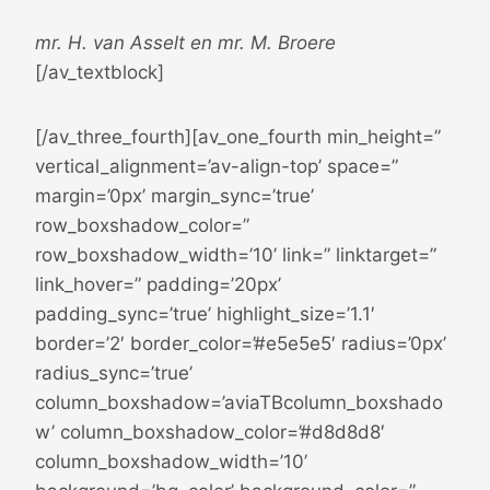
mr. H. van Asselt en mr. M. Broere
[/av_textblock]
[/av_three_fourth][av_one_fourth min_height=”
vertical_alignment=’av-align-top’ space=”
margin=’0px’ margin_sync=’true’
row_boxshadow_color=”
row_boxshadow_width=’10’ link=” linktarget=”
link_hover=” padding=’20px’
padding_sync=’true’ highlight_size=’1.1′
border=’2′ border_color=’#e5e5e5′ radius=’0px’
radius_sync=’true’
column_boxshadow=’aviaTBcolumn_boxshado
w’ column_boxshadow_color=’#d8d8d8′
column_boxshadow_width=’10’