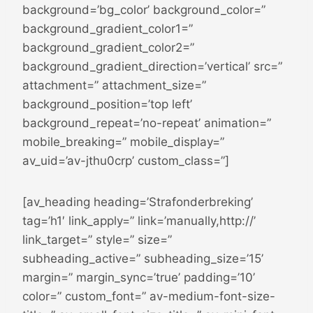
background=’bg_color’ background_color=”
background_gradient_color1=”
background_gradient_color2=”
background_gradient_direction=’vertical’ src=”
attachment=” attachment_size=”
background_position=’top left’
background_repeat=’no-repeat’ animation=”
mobile_breaking=” mobile_display=”
av_uid=’av-jthu0crp’ custom_class=”]
[av_heading heading=’Strafonderbreking’
tag=’h1′ link_apply=” link=’manually,http://’
link_target=” style=” size=”
subheading_active=” subheading_size=’15’
margin=” margin_sync=’true’ padding=’10’
color=” custom_font=” av-medium-font-size-