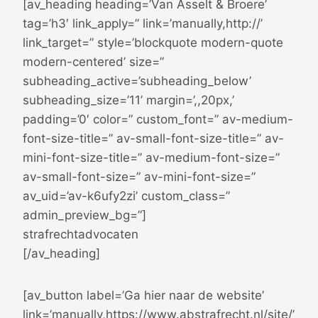
[av_heading heading=’Van Asselt & Broere’
tag=’h3′ link_apply=” link=’manually,http://’
link_target=” style=’blockquote modern-quote
modern-centered’ size=”
subheading_active=’subheading_below’
subheading_size=’11’ margin=’,,20px,’
padding=’0′ color=” custom_font=” av-medium-
font-size-title=” av-small-font-size-title=” av-
mini-font-size-title=” av-medium-font-size=”
av-small-font-size=” av-mini-font-size=”
av_uid=’av-k6ufy2zi’ custom_class=”
admin_preview_bg=”]
strafrechtadvocaten
[/av_heading]
[av_button label=’Ga hier naar de website’
link=’manually,https://www.abstrafrecht.nl/site/’