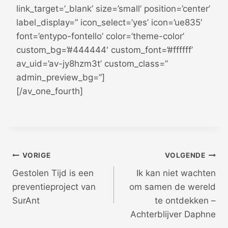
link_target=’_blank’ size=’small’ position=’center’
label_display=” icon_select=’yes’ icon=’ue835′
font=’entypo-fontello’ color=’theme-color’
custom_bg=’#444444′ custom_font=’#ffffff’
av_uid=’av-jy8hzm3t’ custom_class=”
admin_preview_bg=”]
[/av_one_fourth]
Bericht
VORIGE
VOLGENDE
Gestolen Tijd is een
Ik kan niet wachten
navigatie
preventieproject van
om samen de wereld
SurAnt
te ontdekken –
Achterblijver Daphne