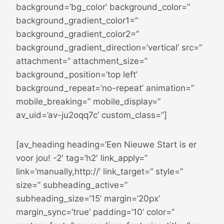
background=’bg_color’ background_color=”
background_gradient_color1=”
background_gradient_color2=”
background_gradient_direction=’vertical’ src=”
attachment=” attachment_size=”
background_position=’top left’
background_repeat=’no-repeat’ animation=”
mobile_breaking=” mobile_display=”
av_uid=’av-ju2oqq7c’ custom_class=”]
[av_heading heading=’Een Nieuwe Start is er
voor jou! -2′ tag=’h2′ link_apply=”
link=’manually,http://’ link_target=” style=”
size=” subheading_active=”
subheading_size=’15’ margin=’20px’
margin_sync=’true’ padding=’10’ color=”