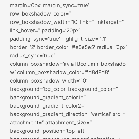
margin=’0px’ margin_sync=’true’
row_boxshadow_color=”
row_boxshadow_width=’10’ link=” linktarget=”
link_hover=” padding=’20px’
padding_sync=’true’ highlight_size=’1.1′
border=’2′ border_color=’#e5e5e5′ radius=’0px’
radius_sync=’true’
column_boxshadow=’aviaTBcolumn_boxshado
w’ column_boxshadow_color=’#d8d8d8′
column_boxshadow_width=’10’
background=’bg_color’ background_color=”
background_gradient_color1=”
background_gradient_color2=”
background_gradient_direction=’vertical’ src=”
attachment=” attachment_size=”
background_position=’top left’