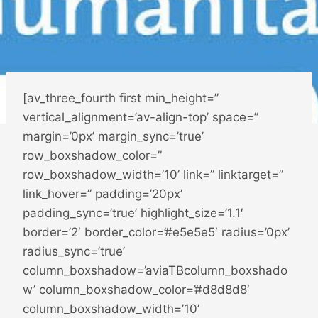
[av_three_fourth first min_height=”
vertical_alignment=’av-align-top’ space=”
margin=’0px’ margin_sync=’true’
row_boxshadow_color=”
row_boxshadow_width=’10’ link=” linktarget=”
link_hover=” padding=’20px’
padding_sync=’true’ highlight_size=’1.1′
border=’2′ border_color=’#e5e5e5′ radius=’0px’
radius_sync=’true’
column_boxshadow=’aviaTBcolumn_boxshado
w’ column_boxshadow_color=’#d8d8d8′
column_boxshadow_width=’10’