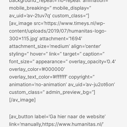
background_repeat=’no-repeat’ animation=”
mobile_breaking=” mobile_display=”
av_uid=’av-2tuv7q’ custom_class=”]
[av_image src=’https://www.timeys.nl/wp-
content/uploads/2019/07/humanitas-logo-
300×115.jpg’ attachment=’1694′
attachment_size=’medium’ align=’center’
styling=” hover=” link=” target=” caption=”
font_size=” appearance=” overlay_opacity=’0.4′
overlay_color=’#000000′
overlay_text_color=’#ffffff’ copyright=”
animation=’no-animation’ av_uid=’av-ju2ot6on’
custom_class=” admin_preview_bg=”]
[/av_image]
[av_button label=’Ga hier naar de website’
link=’manually,https://www.humanitas.nl/’