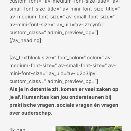
custom_font=” av-medium-font-size-title=” av-
small-font-size-title=” av-mini-font-size-title=”
av-medium-font-size=” av-small-font-size=”
av-mini-font-size=” av_uid=’av-jzzcynfq’
custom_class=” admin_preview_bg=”]
[/av_heading]
[av_textblock size=” font_color=” color=” av-
medium-font-size=” av-small-font-size=” av-
mini-font-size=” av_uid=’av-ju2p3ipy’
custom_class=” admin_preview_bg=”]
Als je in detentie zit, komen er veel zaken op
je af. Humanitas kan jou ondersteunen bij
praktische vragen, sociale vragen én vragen
over ouderschap.
“I
k ben