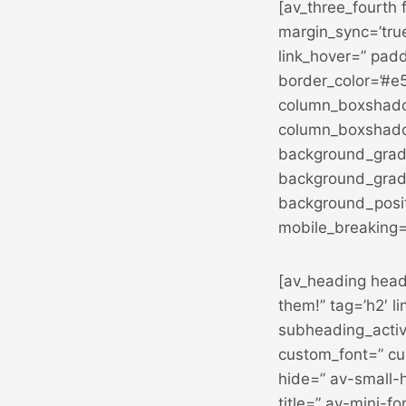
[av_three_fourth 
margin_sync=’tru
link_hover=” padd
border_color=’#e5
column_boxshado
column_boxshado
background_gradi
background_gradi
background_posit
mobile_breaking=
[av_heading headi
them!’’ tag=’h2′ l
subheading_activ
custom_font=” c
hide=” av-small-h
title=” av-mini-f