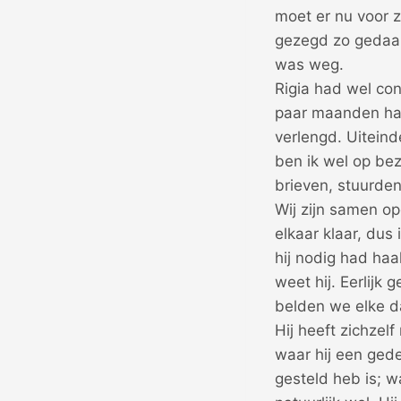
moet er nu voor z
gezegd zo gedaan.
was weg.
Rigia had wel co
paar maanden had
verlengd. Uiteind
ben ik wel op be
brieven, stuurden
Wij zijn samen o
elkaar klaar, dus
hij nodig had haal
weet hij. Eerlijk
belden we elke da
Hij heeft zichzel
waar hij een gede
gesteld heb is; w