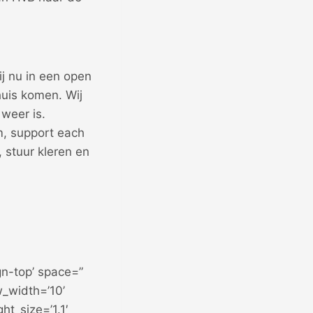
j nu in een open
uis komen. Wij
 weer is.
em, support each
, stuur kleren en
gn-top’ space=”
_width=’10’
ht_size=’1.1′