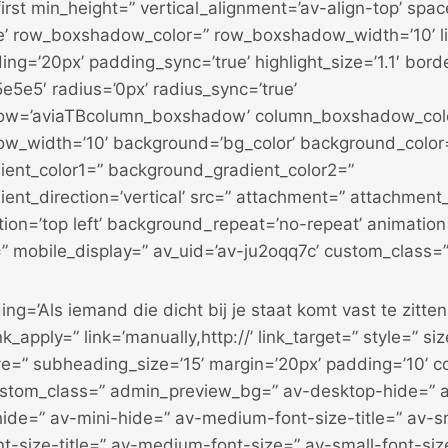
first min_height=” vertical_alignment=’av-align-top’ spa
e’ row_boxshadow_color=” row_boxshadow_width=’10’ lin
ing=’20px’ padding_sync=’true’ highlight_size=’1.1′ borde
e5e5′ radius=’0px’ radius_sync=’true’
w=’aviaTBcolumn_boxshadow’ column_boxshadow_col
w_width=’10’ background=’bg_color’ background_color
ent_color1=” background_gradient_color2=”
ent_direction=’vertical’ src=” attachment=” attachment
ion=’top left’ background_repeat=’no-repeat’ animation
” mobile_display=” av_uid=’av-ju2oqq7c’ custom_class=”
ng=’Als iemand die dicht bij je staat komt vast te zitten;
ink_apply=” link=’manually,http://’ link_target=” style=” si
e=” subheading_size=’15’ margin=’20px’ padding=’10’ co
ustom_class=” admin_preview_bg=” av-desktop-hide=”
ide=” av-mini-hide=” av-medium-font-size-title=” av-sm
ont-size-title=” av-medium-font-size=” av-small-font-siz