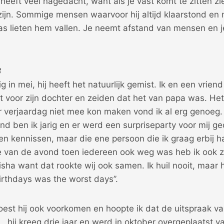
j heeft veel nagedacht, want als je vast komt te zitten zi
ijn. Sommige mensen waarvoor hij altijd klaarstond en
was lieten hem vallen. Je neemt afstand van mensen en
8
rig in mei, hij heeft het natuurlijk gemist. Ik en een vri
 voor zijn dochter en zeiden dat het van papa was. Het
aar verjaardag niet mee kon maken vond ik al erg genoeg.
 ben ik jarig en er werd een surpriseparty voor mij ge
 en kennissen, maar die ene persoon die ik graag erbij 
de van de avond toen iedereen ook weg was heb ik ook zi
sha want dat rookte wij ook samen. Ik huil nooit, maar
rthdays was the worst days’’.
oest hij ook voorkomen en hoopte ik dat de uitspraak v
s.. hij kreeg drie jaar en werd in oktober overgeplaatst 