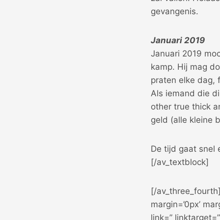
gevangenis.
Januari 2019
Januari 2019 moch
kamp. Hij mag do
praten elke dag, 
Als iemand die di
other true thick a
geld (alle kleine
De tijd gaat snel 
[/av_textblock]
[/av_three_fourth
margin=’0px’ mar
link=” linktarget=