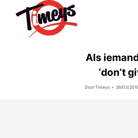
Doorgaan
naar
inhoud
Als iemand 
‘don’t g
Door
Timeys
26/03/201