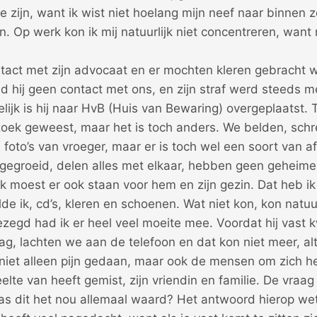
e zijn, want ik wist niet hoelang mijn neef naar binnen 
 Op werk kon ik mij natuurlijk niet concentreren, want 
ntact met zijn advocaat en er mochten kleren gebracht 
 hij geen contact met ons, en zijn straf werd steeds 
elijk is hij naar HvB (Huis van Bewaring) overgeplaatst. 
zoek geweest, maar het is toch anders. We belden, schr
 foto’s van vroeger, maar er is toch wel een soort van a
pgegroeid, delen alles met elkaar, hebben geen geheime
 ik moest er ook staan voor hem en zijn gezin. Dat heb 
de ik, cd’s, kleren en schoenen. Wat niet kon, kon natuur
 gezegd had ik er heel veel moeite mee. Voordat hij vast 
g, lachten we aan de telefoon en dat kon niet meer, al
f niet alleen pijn gedaan, maar ook de mensen om zich he
elte van heeft gemist, zijn vriendin en familie. De vraag
as dit het nou allemaal waard? Het antwoord hierop wete