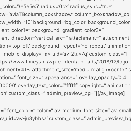
_color=’#e5e5e5′ radius=’0px’ radius_sync=’true’
w=’aviaTBcolumn_boxshadow’ column_boxshadow_col
w_width=’10’ background=’bg_color’ background_color
ent_color1=” background_gradient_color2=”
ent_direction=’vertical’ src=” attachment=” attachment
ion=’top left’ background_repeat=’no-repeat’ animation
” mobile_display=” av_uid=’av-2tuv7q’ custom_class=”]
ttps://www.timeys.nl/wp-content/uploads/2018/12/logo-
chment=’418′ attachment_size=’medium’ align=’center’ s
aption=” font_size=” appearance=” overlay_opacity=’0.4′
00000′ overlay_text_color=’#ffffff’ copyright=” animatio
6on’ custom_class=” admin_preview_bg=”][/av_image]
e=” font_color=” color=” av-medium-font-size=” av-small
 av_uid=’av-ju3ybbsa’ custom_class=” admin_preview_bg