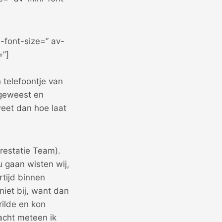
-font-size=” av-
=”]
telefoontje van
n geweest en
eet dan hoe laat
restatie Team).
u gaan wisten wij,
rtijd binnen
iet bij, want dan
rilde en kon
acht meteen ik