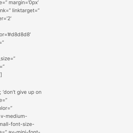
ce=” margin=’0px’
k=” linktarget=”
r=’2′
or=’#d8d8d8′
=”
_size=”
=”
]
 ‘don’t give up on
ze=”
lor=”
 av-medium-
all-font-size-
e=” av-mini-font-