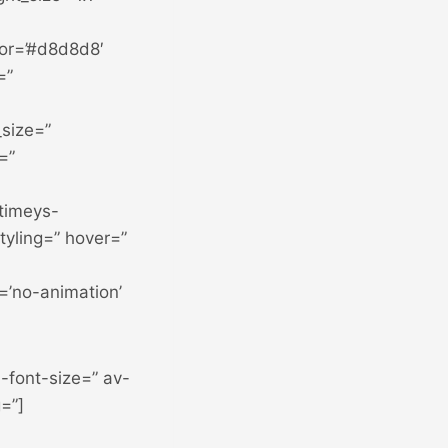
or=’#d8d8d8′
=”
_size=”
=”
timeys-
tyling=” hover=”
n=’no-animation’
-font-size=” av-
=”]