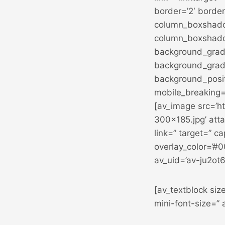
border=’2′ border
column_boxshado
column_boxshado
background_gradi
background_gradi
background_posit
mobile_breaking=
[av_image src=’h
300×185.jpg’ atta
link=” target=” c
overlay_color=’#0
av_uid=’av-ju2ot
[av_textblock siz
mini-font-size=”