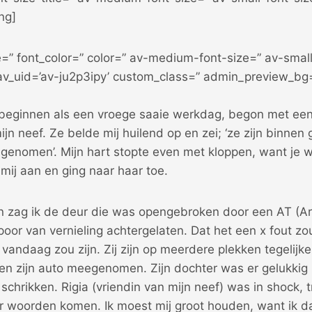
ng]
e=” font_color=” color=” av-medium-font-size=” av-small
 av_uid=’av-ju2p3ipy’ custom_class=” admin_preview_bg
eginnen als een vroege saaie werkdag, begon met een 
ijn neef. Ze belde mij huilend op en zei; ‘ze zijn binne
nomen’. Mijn hart stopte even met kloppen, want je w
 mij aan en ging naar haar toe.
zag ik de deur die was opengebroken door een AT (Ar
or van vernieling achtergelaten. Dat het een x fout zo
 vandaag zou zijn. Zij zijn op meerdere plekken tegelijke
n zijn auto meegenomen. Zijn dochter was er gelukkig n
 schrikken. Rigia (vriendin van mijn neef) was in shock, t
ar woorden komen. Ik moest mij groot houden, want ik d