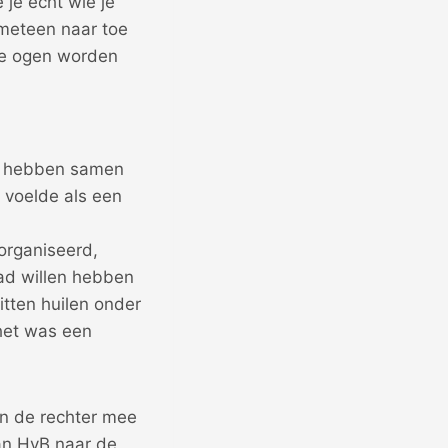
e je echt wie je
 meteen naar toe
 je ogen worden
end hebben samen
 voelde als een
organiseerd,
had willen hebben
tten huilen onder
 het was een
an de rechter mee
van HvB naar de