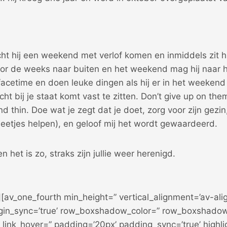
t hij een weekend met verlof komen en inmiddels zit hi
or de weeks naar buiten en het weekend mag hij naar h
facetime en doen leuke dingen als hij er in het weekend
cht bij je staat komt vast te zitten. Don’t give up on th
nd thin. Doe wat je zegt dat je doet, zorg voor zijn gezin
 beetjes helpen), en geloof mij het wordt gewaardeerd.
en het is zo, straks zijn jullie weer herenigd.
][av_one_fourth min_height=” vertical_alignment=’av-ali
gin_sync=’true’ row_boxshadow_color=” row_boxshadow
” link_hover=” padding=’20px’ padding_sync=’true’ highlig