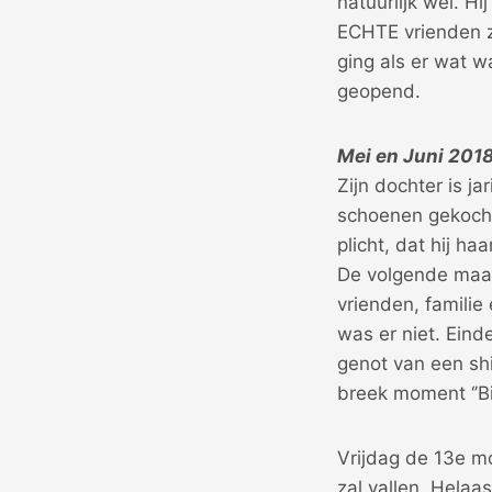
natuurlijk wel. Hi
ECHTE vrienden z
ging als er wat 
geopend.
Mei en Juni 201
Zijn dochter is ja
schoenen gekocht
plicht, dat hij h
De volgende maand
vrienden, familie
was er niet. Ein
genot van een shi
breek moment ‘’Bi
Vrijdag de 13e m
zal vallen. Helaa