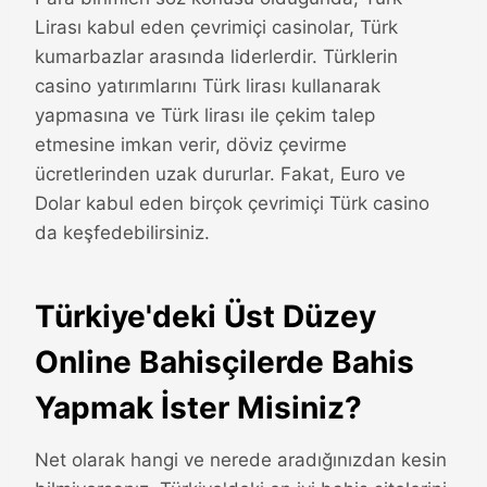
Lirası kabul eden çevrimiçi casinolar, Türk
kumarbazlar arasında liderlerdir. Türklerin
casino yatırımlarını Türk lirası kullanarak
yapmasına ve Türk lirası ile çekim talep
etmesine imkan verir, döviz çevirme
ücretlerinden uzak dururlar. Fakat, Euro ve
Dolar kabul eden birçok çevrimiçi Türk casino
da keşfedebilirsiniz.
Türkiye'deki Üst Düzey
Online Bahisçilerde Bahis
Yapmak İster Misiniz?
Net olarak hangi ve nerede aradığınızdan kesin