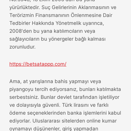
yürürlüktedir. Suç Gelirlerinin Aklanmasının ve
Terörizmin Finansmanının Önlenmesine Dair
Tedbirler Hakkında Yönetmelik uyarınca,
2008'den bu yana katılımcıların veya
sağlayıcıların bu yönergeler bağlı kalması
zorunludur.
https://betsatappp.com/
Ama, at yarışlarına bahis yapmayı veya
piyangoyu tercih ediyorsanız, bunları katılmakta
serbestsiniz. Bunlar devlet tarafından işletiliyor
ve dolayısıyla güvenli. Türk lirasını ve farklı
ödeme seçeneklerinden banka işlemlerini kabul
ediyorlar. Uluslararası sitelerden online kumar
oynamayı düşünenler, giriş yapmadan