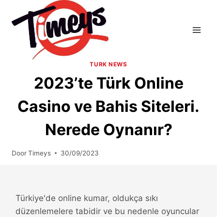
Doorgaan
naar
inhoud
TURK NEWS
2023’te Türk Online
Casino ve Bahis Siteleri.
Nerede Oynanır?
Door
Timeys
30/09/2023
Türkiye'de online kumar, oldukça sıkı
düzenlemelere tabidir ve bu nedenle oyuncular