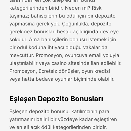
kategorilerinden biridir. Neden mi? Risk
taşımaz; bahisçilerin bu ödül için bir depozito
yapmasına gerek yok. Çoğunlukla, depozito
gerekmez bonusları hesap açıldığında devreye
sokulur. Ama bahisçilerin bonusu istemek için
bir ödül koduna ihtiyacı olduğu vakalar da
mevcuttur. Promosyon, oyuncuya email yoluyla
ulaştırılabilir veya casino sitesinde ilan edilebilir.
Promosyon, ücretsiz dönüşler, oyun kredisi
veya hatta bedava oyunlar biçiminde olabilir.
Eşleşen Depozito Bonusları
Eşleşen depozito bonusu, katılımcının para
yatırmasını belirli bir yüzdeye kadar eşleştiren
ve en eli açık ödül kategorilerinden biridir.