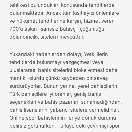
tehlikesi bulundukları konusunda tehditlerde
bulunmaktadır. Ancak tüm kısıtlayıcı önlemlere
ve hükümet tehditlerine karşın, hizmet veren
700'ü aşkın lisanssız bahisçi (çoğunluğu
dolandırıcılık siteleri) mevcuttur.
Yukarıdaki nedenlerden dolayı, Yetkililerin
tehditlerde bulunmayı vazgeçmesi veya
uluslararası bahis sitelerini bloke etmesi daha
mantıklı olurdu çünkü kaybeden bir savaş
sürdürüyorlar. Bunun yerine, yerel bahisçilerin
Türk bahisçilere iyi oranlar, geniş bahis
seçenekleri ve bahis pazarları sunamadığından,
bahis lisanslarını yabancı sitelere vermelidirler.
Online spor bahislerinin ileriye dönük durumu
belirsiz görünürken, Türkiye'deki çevrimiçi spor