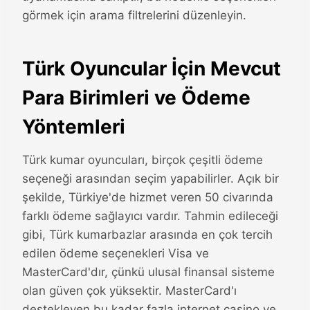
görmek için arama filtrelerini düzenleyin.
Türk Oyuncular İçin Mevcut
Para Birimleri ve Ödeme
Yöntemleri
Türk kumar oyuncuları, birçok çeşitli ödeme
seçeneği arasından seçim yapabilirler. Açık bir
şekilde, Türkiye'de hizmet veren 50 civarında
farklı ödeme sağlayıcı vardır. Tahmin edileceği
gibi, Türk kumarbazlar arasında en çok tercih
edilen ödeme seçenekleri Visa ve
MasterCard'dır, çünkü ulusal finansal sisteme
olan güven çok yüksektir. MasterCard'ı
destekleyen bu kadar fazla internet casino ve