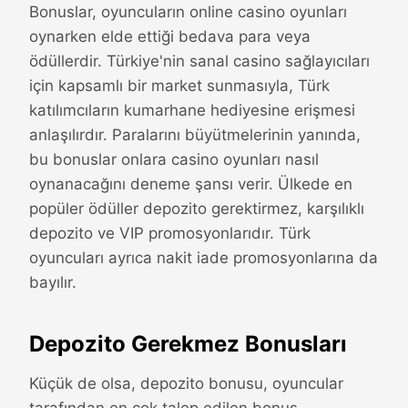
Bonuslar, oyuncuların online casino oyunları
oynarken elde ettiği bedava para veya
ödüllerdir. Türkiye'nin sanal casino sağlayıcıları
için kapsamlı bir market sunmasıyla, Türk
katılımcıların kumarhane hediyesine erişmesi
anlaşılırdır. Paralarını büyütmelerinin yanında,
bu bonuslar onlara casino oyunları nasıl
oynanacağını deneme şansı verir. Ülkede en
popüler ödüller depozito gerektirmez, karşılıklı
depozito ve VIP promosyonlarıdır. Türk
oyuncuları ayrıca nakit iade promosyonlarına da
bayılır.
Depozito Gerekmez Bonusları
Küçük de olsa, depozito bonusu, oyuncular
tarafından en çok talep edilen bonus