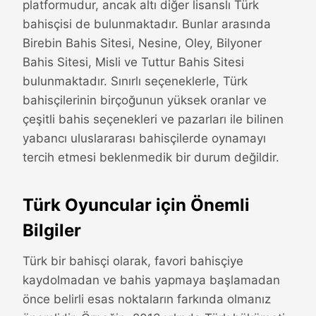
platformudur, ancak altı diğer lisanslı Türk
bahisçisi de bulunmaktadır. Bunlar arasında
Birebin Bahis Sitesi, Nesine, Oley, Bilyoner
Bahis Sitesi, Misli ve Tuttur Bahis Sitesi
bulunmaktadır. Sınırlı seçeneklerle, Türk
bahisçilerinin birçoğunun yüksek oranlar ve
çeşitli bahis seçenekleri ve pazarları ile bilinen
yabancı uluslararası bahisçilerde oynamayı
tercih etmesi beklenmedik bir durum değildir.
Türk Oyuncular için Önemli
Bilgiler
Türk bir bahisçi olarak, favori bahisçiye
kaydolmadan ve bahis yapmaya başlamadan
önce belirli esas noktaların farkında olmanız