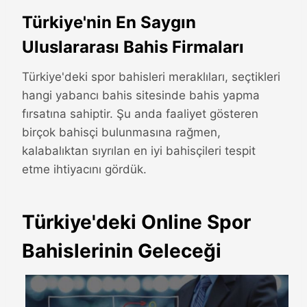
Türkiye'nin En Saygın
Uluslararası Bahis Firmaları
Türkiye'deki spor bahisleri meraklıları, seçtikleri
hangi yabancı bahis sitesinde bahis yapma
fırsatına sahiptir. Şu anda faaliyet gösteren
birçok bahisçi bulunmasına rağmen,
kalabalıktan sıyrılan en iyi bahisçileri tespit
etme ihtiyacını gördük.
Türkiye'deki Online Spor
Bahislerinin Geleceği