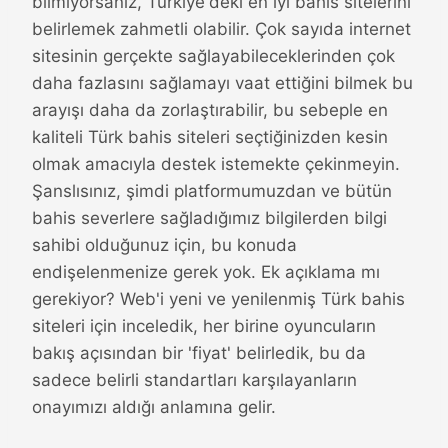
bilmiyorsanız, Türkiye'deki en iyi bahis sitelerini
belirlemek zahmetli olabilir. Çok sayıda internet
sitesinin gerçekte sağlayabileceklerinden çok
daha fazlasını sağlamayı vaat ettiğini bilmek bu
arayışı daha da zorlaştırabilir, bu sebeple en
kaliteli Türk bahis siteleri seçtiğinizden kesin
olmak amacıyla destek istemekte çekinmeyin.
Şanslısınız, şimdi platformumuzdan ve bütün
bahis severlere sağladığımız bilgilerden bilgi
sahibi olduğunuz için, bu konuda
endişelenmenize gerek yok. Ek açıklama mı
gerekiyor? Web'i yeni ve yenilenmiş Türk bahis
siteleri için inceledik, her birine oyuncuların
bakış açısından bir 'fiyat' belirledik, bu da
sadece belirli standartları karşılayanların
onayımızı aldığı anlamına gelir.