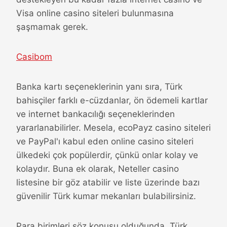
Visa online casino siteleri bulunmasına
şaşmamak gerek.
Casibom
Banka kartı seçeneklerinin yanı sıra, Türk
bahisçiler farklı e-cüzdanlar, ön ödemeli kartlar
ve internet bankacılığı seçeneklerinden
yararlanabilirler. Mesela, ecoPayz casino siteleri
ve PayPal'ı kabul eden online casino siteleri
ülkedeki çok popülerdir, çünkü onlar kolay ve
kolaydır. Buna ek olarak, Neteller casino
listesine bir göz atabilir ve liste üzerinde bazı
güvenilir Türk kumar mekanları bulabilirsiniz.
Para birimleri söz konusu olduğunda, Türk