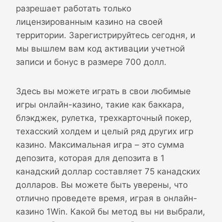
разрешает работать только
лицензированным казино на своей
территории. Зарегистрируйтесь сегодня, и
мы вышлем вам код активации учетной
записи и бонус в размере 700 долл.
Здесь вы можете играть в свои любимые
игры онлайн-казино, такие как баккара,
блэкджек, рулетка, трехкарточный покер,
техасский холдем и целый ряд других игр
казино. Максимальная игра – это сумма
депозита, которая для депозита в 1
канадский доллар составляет 75 канадских
долларов. Вы можете быть уверены, что
отлично проведете время, играя в онлайн-
казино 1Win. Какой бы метод вы ни выбрали,