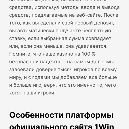
средства, используя методы ввода и вывода
средств, предлагаемые на веб-сайте. После
того, как вы сделали свой первый депозит,
вы автоматически получаете бесплатную
ставку, если выбранная сумма совпадает
или, если она меньше, она удваивается.
Помните, что наше казино на 100 %
безопасно и надежно – на самом деле, мы
завоевали доверие тысяч игроков по всему
миру, и с годами мы добавляем все больше
и больше игр, веря, что это именно то, чего
хотят наши игроки.
Особенности платформы
официального сайта 1Win