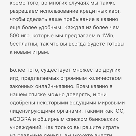
кроме того, во многих случаях мы также
разрешаем использование кредитных карт,
чтобы сделать ваше пребывание в казино
еще более удобным. Каждая из более чем
500 игр, которые мы предлагаем в 1Win,
бесплатны, так что вы всегда будете готовы
к новым играм.
Более того, существует множество других
игр, предлагаемых огромным количеством
законных онлайн-казино. Всем казино в
нашем списке можно доверять, и они
одобрены некоторыми ведущими мировыми
лицензирующими органами, такими как IGC,
eCOGRA и обширным списком банковских
учреждений. Как только вы решите играть
на реальные деньги, вы можете внести