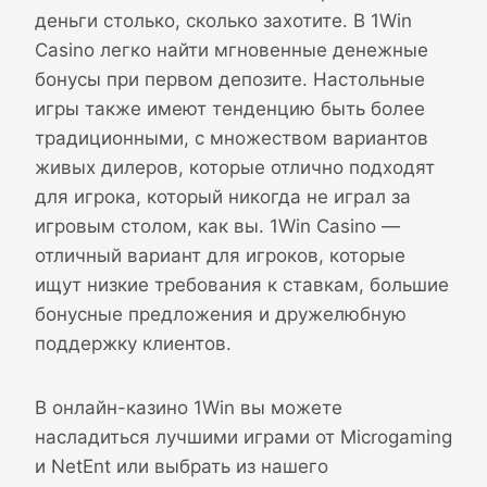
деньги столько, сколько захотите. В 1Win
Casino легко найти мгновенные денежные
бонусы при первом депозите. Настольные
игры также имеют тенденцию быть более
традиционными, с множеством вариантов
живых дилеров, которые отлично подходят
для игрока, который никогда не играл за
игровым столом, как вы. 1Win Casino —
отличный вариант для игроков, которые
ищут низкие требования к ставкам, большие
бонусные предложения и дружелюбную
поддержку клиентов.
В онлайн-казино 1Win вы можете
насладиться лучшими играми от Microgaming
и NetEnt или выбрать из нашего