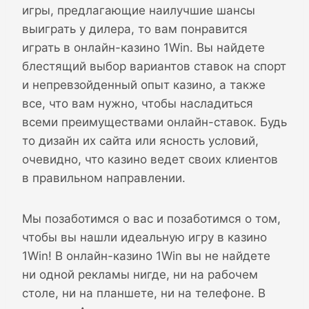
игры, предлагающие наилучшие шансы
выиграть у дилера, то вам понравится
играть в онлайн-казино 1Win. Вы найдете
блестящий выбор вариантов ставок на спорт
и непревзойденный опыт казино, а также
все, что вам нужно, чтобы насладиться
всеми преимуществами онлайн-ставок. Будь
то дизайн их сайта или ясность условий,
очевидно, что казино ведет своих клиентов
в правильном направлении.
Мы позаботимся о вас и позаботимся о том,
чтобы вы нашли идеальную игру в казино
1Win! В онлайн-казино 1Win вы не найдете
ни одной рекламы нигде, ни на рабочем
столе, ни на планшете, ни на телефоне. В