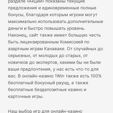
разделе «Акции» показаны текущие
предложения и единовременные полные
бонусы, благодаря которым игроки могут
максимально использовать дополнительные
деньги и быстро повышать уровень.
Наконец, сайт также имеет большую честь
быть лицензированным Комиссией по
азартным играм Канаваке. От случайных до
серьезных, от молодых до старых, от
новичков до экспертов, какими бы ни были
ваши предпочтения, у нас есть что-то для
вас. В онлайн-казино 1Win также есть 100%
бесплатный бонусный раунд, а также
бесплатные бездепозитные казино и
карточные игры.
Наш выбор игр для онлайн-казино