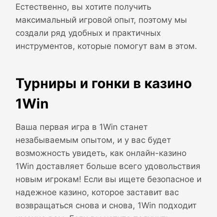
Естественно, вы хотите получить
максимальный игровой опыт, поэтому мы
создали ряд удобных и практичных
инструментов, которые помогут вам в этом.
Турниры и гонки в казино
1Win
Ваша первая игра в 1Win станет
незабываемым опытом, и у вас будет
возможность увидеть, как онлайн-казино
1Win доставляет больше всего удовольствия
новым игрокам! Если вы ищете безопасное и
надежное казино, которое заставит вас
возвращаться снова и снова, 1Win подходит