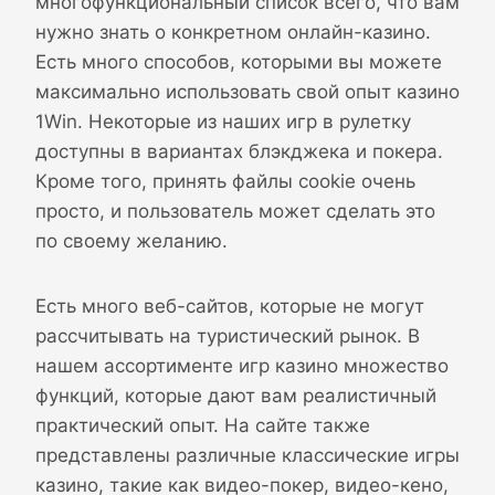
многофункциональный список всего, что вам
нужно знать о конкретном онлайн-казино.
Есть много способов, которыми вы можете
максимально использовать свой опыт казино
1Win. Некоторые из наших игр в рулетку
доступны в вариантах блэкджека и покера.
Кроме того, принять файлы cookie очень
просто, и пользователь может сделать это
по своему желанию.
Есть много веб-сайтов, которые не могут
рассчитывать на туристический рынок. В
нашем ассортименте игр казино множество
функций, которые дают вам реалистичный
практический опыт. На сайте также
представлены различные классические игры
казино, такие как видео-покер, видео-кено,