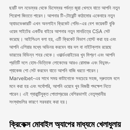
ছয়টি দল নভেম্বর থেকে ডিসেম্বর পর্যন্ত জুয়া খেলবে যাতে আপনি নতুন
শিরোপা জিততে পারেন। আপনার টি-টোয়েন্টি কাঠামোর একেবারে নতুন
অ্যাডভেঞ্চারটি এখন অনলাইন ক্রিকেট গেমিং-এর বেশ কয়েকটি বুকি
ওয়েব সাইটের একটির বাইরে আপনার নতুন মানচিত্রে CSA সেট
করেছে। আইপিএল বলা হয়, এটি ক্রিকেট বিভাগ হোস্ট করা হয় এবং
আপনি এশিয়ার মধ্যে অভিনয় করবেন যার দল বা নাইটক্লাব রয়েছে
ভারতের বিভিন্ন শহর থেকে। ওয়ার্ল্ডওয়াইডের খুব মিশ্রণ এবং আপনি
প্রতিটি দলে হোম-ভিত্তিক লোকেদের আরও রোমাঞ্চ এবং বিদ্যুৎ-
প্যাকেজ শো সেট করবেন যাতে আপনি বাজি ধরতে পারেন।
Marvelbet-এর সাথে সময় কাটানোকে সবচেয়ে সহজ, দ্রুততম বলে
মনে করা হয় এবং সর্বোপরি, আপনি ওয়েবে খুব বিজয়ী পদক্ষেপ নিতে
পারেন। এই গ্যারান্টিযুক্ত পোতাশ্রয়ের বেশিরভাগই নেতৃস্থানীয়
সংস্থাগুলির কারণে সরবরাহ করা হয়।
ক্রিকেক্স মোবাইল অ্যাপের মাধ্যমে খেলাধুলায়