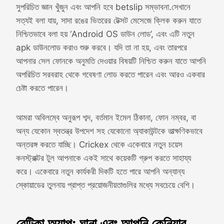
সুপরিচিত জ্ঞান খুঁজুন এবং আপনি হবে betslip সম্ভাবনা.সেখানে
সত্যই বলা যায়, সাদা রঙের ভিতরের টেক্সট মেসেজে ক্লিক করুন যাতে
নিশ্চিতভাবে বলা হয় ‘Android OS ডাউন লোড’, এবং এটি নতুন
apk ডাউনলোড করাও শুরু করবে। যদি তা না হয়, এবং তারপরে
আপনার সেল ফোনকে অনুমতি দেওয়ার বিষয়টি নিশ্চিত করুন যাতে আপনি
অপরিচিত সরবরাহ থেকে গবেষণা লোড করতে পারেন এবং আরও একবার
চেষ্টা করতে পারেন।
আমরা অবিলম্বে অনুরূপ শব্দ, বর্তমান ইমেল ঠিকানা, ফোন নম্বর, বা
অন্য যেকোন স্বতন্ত্র উপদেশ সহ যেকোনো অ্যাকাউন্টকে তাত্ক্ষণিকভাবে
অন্তরঙ্গ করতে যাচ্ছি। Crickex থেকে একেবারে নতুন চয়েস
কনস্ট্রাক্টর টুল আপনাকে একই সাথে কয়েকটি গ্রুপ করতে সাহায্য
করে। একেবারে নতুন কার্যকরী দিকটি হতে পারে আপনি অন্যান্য
স্কোয়াডের তুলনায় প্রাপ্ত প্রয়োজনীয়তাগুলির মধ্যে সবচেয়ে বেশি।
বেটিকা ​​অ্যাপ: ঘানা এবং আপনি কেনিয়ার