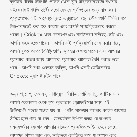
ক্লাউড থাকার জায়গাটি দোকান থেকে দূরে মাইক্রোসফটের স্থানীয়
মাইক্রোসফ্ট স্টাডি হার্টের মতো যেখানে প্রতিষ্ঠানের তথ্য রাখা হয়।
প্রকৃতপক্ষে, এটি অত্যন্ত দ্রুত – ব্র্যান্ডের নতুন কৌশলগুলি দীর্ঘদিন ধরে
উচ্চ-আপডেট করা শুরু করেছে এবং আপনি স্বয়ংক্রিয়ভাবে করতে
পারেন। Crickex থাকা সদস্যপদ এবং যাচাইকরণ সত্যিই ছোট এবং
আপনি সহজ হতে পারেন। আপনি এই প্রক্রিয়াগুলি শেষ করার পরে,
আপনি বুকমেকারের বৈশিষ্ট্যগুলির ব্যবহার দেখতে পাবেন এবং আপনার
প্রাথমিক বাজির জন্য আপনাকে প্রাথমিক আমানত তৈরি করতে হতে
পারে। আপনি যখন একজন ব্যক্তি, আপনি একটি ডেডিকেটেড
Crickex অ্যাপ ইনস্টল পাবেন।
অন্ধ্র প্রদেশ, মেঘালয়, নাগাল্যান্ড, সিকিম, তামিলনাড়ু, কর্ণাটক এবং
আপনি তেলেঙ্গানা থেকে দূরে কন্ডিশনের প্রোফাইলের জন্য এই
জিনিসগুলি সহজে পাওয়া যায় না। গেমিং সমস্যার ব্যবহার কয়েক জায়গায়
সীমিত হতে পারে বা বলে। উত্তেজিত নিশ্চিত করুন যে আপনার
সমস্যাগুলির ব্যবহার আপনার রাজ্যের প্রাসঙ্গিক আইন মেনে চলছে।
আমাদের বিশাল জ্ঞান এবং অভিজ্ঞতা একত্রিত করে যা ব্যাপক এবং