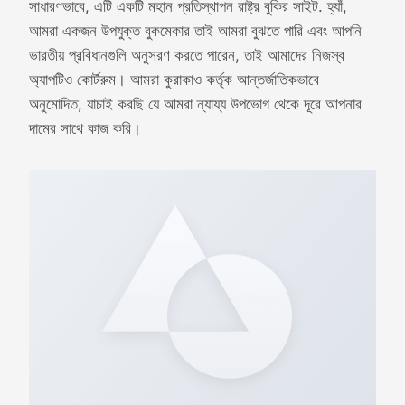
সাধারণভাবে, এটি একটি মহান প্রতিস্থাপন রাষ্ট্র বুকির সাইট. হ্যাঁ,
আমরা একজন উপযুক্ত বুকমেকার তাই আমরা বুঝতে পারি এবং আপনি
ভারতীয় প্রবিধানগুলি অনুসরণ করতে পারেন, তাই আমাদের নিজস্ব
অ্যাপটিও কোর্টরুম। আমরা কুরাকাও কর্তৃক আন্তর্জাতিকভাবে
অনুমোদিত, যাচাই করছি যে আমরা ন্যায্য উপভোগ থেকে দূরে আপনার
দামের সাথে কাজ করি।