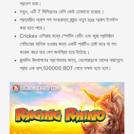
প্রবেশ করা।
তবুও, এটি 7 মিলিয়নের বেশি কেউ ঢোকানো হয়েছে।
প্রত্যয়িত অ্যাপ শপ সংক্রান্ত ব্র্যান্ড নতুন ios অ্যাপ ইনস্টল
করা হতে পারে।
Crickex এশিয়ার মধ্যে স্পোর্টস বেটিং এবং জুয়া প্রতিষ্ঠান
গেমিংয়ের মালিক হওয়ার জন্য একটি প্যাটিও চেষ্টা করে যা গত
কয়েক বছর ধরে বেশ জনপ্রিয় হয়ে উঠেছে।
জন্মদিন উদযাপনের প্রণোদনার জন্য, খেলোয়াড়কে তাদের ব্যালেন্সে
প্রায় এক ধাপ,100000 BDT পেতে সক্ষম হতে হবে।