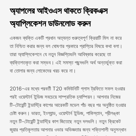
অ্যাপলের আইওএস থাকতে ক্রিকএক্স
অ্যাপ্লিকেশন ডাউনলোড করুন
একজন ব্যক্তি একটি প্রধান অত্যন্ত গুরুত্বপূর্ণ ক্রিয়াটি মিস না করে
তা নিশ্চিত করার জন্য বল ঘোষণার প্রকারে প্রাপ্তির বিষয়ে কথা বলা।
তারা অ্যাপ্লিকেশনে যে নতুন বিজ্ঞপ্তিগুলি আবিষ্কার করেছে তা
ব্যক্তিগতকৃত করা সম্ভব। এই সমস্ত পছন্দগুলি অর্থ অন্তর্ভুক্ত করা
বা তোলার জন্য লোকেদের খরচ করে না।
2016-এর মধ্যে পরবর্তী T20 কমিউনিটি গ্লাস ট্রফিতে সফল হওয়ার
পরই ওয়েস্টার্ন ইন্ডিজ সবচেয়ে সাম্প্রতিক চ্যাম্পিয়ন। আপনার নিজের
টি-টোয়েন্টি ইন্ডাস্ট্রি কাপের আরেকটি মডেল পাঁচ বছর পর অনুষ্ঠিত হওয়ার
চেষ্টা করুন। ভারত, ইংল্যান্ড, ওয়েস্টার্ন ইন্ডিজ, পাকিস্তান, শ্রীলঙ্কা
নতুন টি-টোয়েন্টি ইন্ডাস্ট্রি কাপ জিতেছে নতুন দলগুলি। নতুন ক্রিকেট
জুয়ার প্রতিকূলতায় আপনার ওভার অভিজ্ঞতার জন্য শক্তিশালী অনুসন্ধান