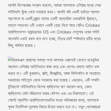
আপনি বিশেষজ্ঞের সন্ধান করবেন, আমরা আপনাকে এশিয়ার মধ্যে সেরা
সাইটগুলি খুঁজে পেতে সহায়তা করব। আপনি যদি একটি দুর্দান্ত স্বাগত
প্রণোদনা বা একটি ব্র্যান্ড নামের একটি আন্তরিক ওভারভিউ খুঁজছেন,
তাহলে সম্ভবত এটি এখানে একটি বেছে নিতে পারে।যদিও Crickex
অ্যাপ্লিকেশন অ্যান্ড্রয়েড OS এবং Crickex সেলুলার ওয়েব সাইট
অনেকটা একই রকম বলে মনে হচ্ছে, নিচের চার্টে স্পষ্টভাবে দুটির মধ্যে
কিছু পার্থক্য রয়েছে।
বুকির
আবেদন এশিয়ায় আইনিভাবে কাজ করে এবং দেশের কোনো আইন ভঙ্গ
করবে না। এটি কুরাকাও, মাল্টা, জিব্রাল্টার, তাজা ফিলিপাইন বা অন্যান্য
সরকারের লাইসেন্স থেকে সহজতর করা হয়েছে। এছাড়াও, এটি সম্মতি
ইন্টারনেট সাইটগুলিতে বিশেষ ব্যক্তিগত ঋণ আরোপ করে, যেমন
ব্যক্তিগত ডেটা পরিচালনা করার কৌশল এবং এর নিরাপত্তা। এই
পোস্টে প্রদর্শিত অ্যাপ্লিকেশনগুলির মধ্যে অভিজ্ঞতার জন্য, আপনাকে
পৃথক নির্দেশিকা সুরক্ষার বিষয়ে চিন্তা করতে হবে না। নতুন খেলোয়াড়রা