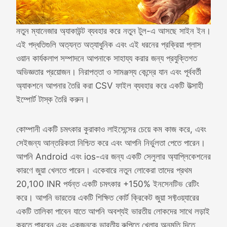
নতুন ম্যানেজার অ্যাকাউন্ট ব্যবহার করে নতুন টুল-এ আসছে সাইন ইন।
এই পদ্ধতিগুলি অত্যন্ত অত্যাধুনিক এবং এই ধরনের প্রক্রিয়া প্লাস
ওয়ান কার্যকলাপ সম্পাদনে আপনাকে সাহায্য করার জন্য প্রযুক্তিগত
অভিজ্ঞতার প্রয়োজন। নিরাপত্তা ও সামঞ্জস্য কেন্দ্রে যান এবং পূর্ববর্তী
অ্যাকশনে আপনার তৈরি করা CSV ফাইল ব্যবহার করে একটি উত্সাহী
ইম্পোর্ট টাস্ক তৈরি করুন।
কোম্পানী একটি চমৎকার কুরাকাও লাইসেন্সের চেয়ে কম কাজ করে, এবং
সেইজন্য আন্তরিকতা নিশ্চিত করে এবং আপনি নির্ভুলতা পেতে পারেন।
আপনি Android এবং ios-এর জন্য একটি সেলুলার অ্যাপ্লিকেশনের
কারণে জুয়া খেলতে পারেন। একেবারে নতুন লোকেরা তাদের প্রথম
20,100 INR পর্যন্ত একটি চমৎকার +150% ইনসেনটিভ রেটিং
করে। আপনি ভারতের একটি শিক্ষিত কোর্ট ক্রিকেট জুয়া সফ্টওয়্যারের
একটি তালিকা পাবেন যাতে আপনি অবশ্যই ভারতীয় লোকদের সাথে লড়াই
করতে পারবেন এবং একজনকে ভারতীয় রুপিতে খেলার অনুমতি দিতে