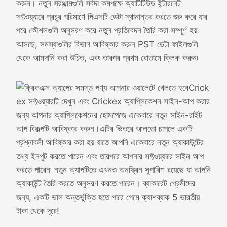
করুন। নতুন সরঞ্জামগুলি সর্বদা কমপক্ষে অ্যাটিটিউড ইন্টারনেট
সফ্টওয়্যারে প্রচুর পরিমাণে পিএসটি ডেটা স্থানান্তর করতে শুরু করে যার
পরে কৌশলগুলি অনুসরণ করে নতুন প্রতিবেদন তৈরি করা সম্পূর্ণ হয়৷
আসছে, সমস্যাগুলির বিভাগ আবিষ্কার করুন PST ডেটা ফাইলগুলি
থেকে আমদানি করা উচিত, এবং তারপর প্রথম বোতামে ক্লিক করুন৷
Crick
ex সফ্টওয়্যারটি দেখুন এবং Crickex অ্যাপ্লিকেশন সাইন-আপ করার
জন্য আপনার অ্যাপ্লিকেশনের হোমপেজে একেবারে নতুন সাইন-রাইট
আপ বিকল্পটি আবিষ্কার করুন।এটির ভিতরে আলতো চাপলে একটি
প্রশ্নাবলী আবিষ্কার করা হয় যাতে আপনি একেবারে নতুন অ্যাকাউন্টের
তথ্য ইনপুট করতে পারেন এবং তারপরে আপনার সফ্টওয়্যারে সাইন আপ
করতে পারেন৷ নতুন অ্যাপটিতে এখনও অনস্ক্রিন সুপারিশ রয়েছে যা আপনি
অ্যাকাউন্ট তৈরি করতে অনুসরণ করতে পারেন। ব্যাকারেট প্রেমীদের
জন্য, একটি ভাল অন্তর্ভুক্তি হতে পারে গেমে ক্যাশব্যাক 5 ভারতীয়
টাকা থেকে দূরে!