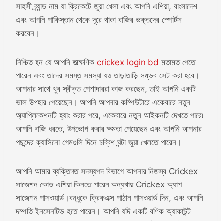
সাহসী ব্র্যান্ড নাম যা ক্রিকেটে জুয়া খেলা এবং আপনি এশিয়া, বাংলাদেশ
এবং আপনি পাকিস্তান থেকে দূরে থাকা বাজির ভক্তদের স্পোর্টস
করবেন।
নিশ্চিত হন যে আপনি তাত্ক্ষণিক
crickex login bd
মতামত পেতে
পারেন এবং তাদের সমস্ত সমস্যা যত তাড়াতাড়ি সম্ভব সেট করা হবে।
আপনার সাথে খুব স্বীকৃত পেশাদাররা কাজ করছেন, তাই আপনি একটি
ভাল উপহার পেয়েছেন। আপনি আপনার কম্পিউটারে একেবারে নতুন
অ্যাপ্লিকেশনটি হ্যাং করার পরে, একেবারে নতুন আইকনটি দেখতে পারে৷
আপনি বাজি ধরতে, উপভোগ করার ক্ষমতা পেয়েছেন এবং আপনি আপনার
পছন্দের ক্যাসিনো গেমগুলি দিনে চব্বিশ ঘন্টা জুয়া খেলতে পারেন।
আপনি আমার ব্যক্তিগত সদস্যপদ বিভাগে আপনার নিজস্ব Crickex
সাজেশন কোড এশিয়া কিনতে পারেন অন্যথায় Crickex অ্যাপ
সাজেশন পাসওয়ার্ড।বন্ধুকে ক্রিকএক্স পাঠান পাসওয়ার্ড দিন, এবং আপনি
দম্পতি ইনসেনটিভ হতে পারেন। আপনি যদি একটি বণিক অ্যাকাউন্ট