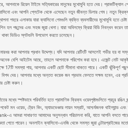
 আপনাকে রিয়েল টাইমে সত্যিকারের মানুষের মুখোমুখি হতে দেয়। প্রাকটিক্যাল প্লে,
্যাসিনো এবং আপনি প্লেটেক থেকে এসেছেন নতুন জীবন্ত ডিলার গেম। নতুন ক্রিক্যা
থাপনা শহুরে এলাকায় যারা ক্যাসিনো গেমগুলি ব্যক্তি ব্যবসায়ীদের মুখোমুখি হতে চেষ
শিন হল পছন্দের এবং সহজ জুয়া খেলা। যারা অবিলম্বে ক্রিয়া বিডি নিবন্ধন করেন 
রে থাকা ভিডিও স্লটগুলি উপভোগ করতে চলেছেন।
কে মারধর করা আপনার প্রধান উদ্দেশ্য। যদি আপনার রেটিংটি আসলেই গভীর হয় বা স
েয়ে অনেক বেশি আইটেম আছে, তাহলে আপনাকে পরিশোধ করা হবে। এজেন্ট নোট আকৃষ্ট 
্ষে 17টি সমস্যা পায়, আপনার একটি ছোট সীমানা থাকতে পারে। একটি ঝুঁকিপূর্ণ পছন
 বিপদ দেয়। আপনার মধ্যে অন্তত কয়েক জন প্রভাব ফেলতে সক্ষম হবেন, এর প্রতিটি
র চেষ্টা করুন।
তের মধ্যে স্পষ্টভাবে পরিবর্তিত হতে প্রামাণিক ক্রিক্য ওয়েবপৃষ্ঠাগুলিতে প্রচুর রঙিন
েট মন ওয়েড, ট্রেন কিং, অ্যাডভেঞ্চার লায়ন সম্রাট, আশ্চর্যজনক থাইল্যান্ড এবং
-এ আমরা সাধারণত আমাদের অনুসন্ধান পরিচালনা করি, যাতে আপনি বসতে পারেন
ভিজ্ঞতা পেতে পারেন। অনলাইন ক্যাসিনো-এনজি থেকে সমস্ত জুয়া এন্টারপ্রাইজে