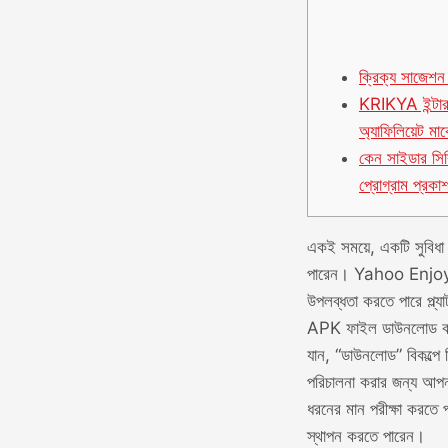
ক্রিক্য সাজেশন
KRIKYA ইন্টার
অ্যাফিলিয়েট মা
কেন সাইডার সিক
প্রোগ্রাম প্রকা
একই সময়ে, একটি সুবিধ
পারেন। Yahoo Enjoy 
উপলব্ধতা করতে পারে প্ল্
APK ফাইল ডাউনলোড করা
যান, “ডাউনলোড” বিকল্পে 
পরিচালনা করার জন্য আপন
ধরনের মান পরীক্ষা করতে
স্থাপন করতে পারেন।