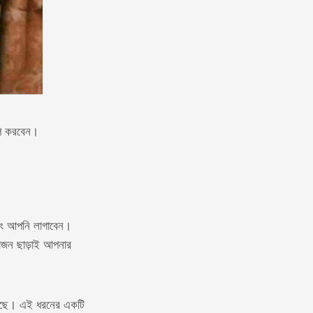
াইপ করবেন।
এবং আপনি লাগাবেন।
রয়োজন ছাড়াই আপনার
়েছে। এই ধরনের একটি