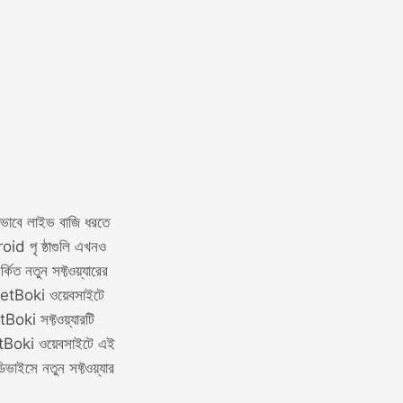
ভাবে লাইভ বাজি ধরতে
roid পৃ
ষ্ঠাগুলি এখনও
িত নতুন সফ্টওয়্যারের
etBoki ওয়েবসাইটে
Boki সফ্টওয়্যারটি
etBoki ওয়েবসাইটে এই
ইসে নতুন সফ্টওয়্যার