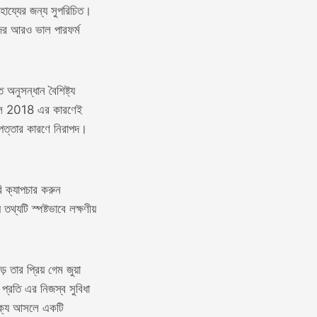
াহায্যের জন্য সুপরিচিত।
দের আরও ভাল পারফর্ম
অনুসন্ধান বৈশিষ্ট্য
 কেবল 2018 এর কারণেই
পত্তার কারণে নিরাপদ।
ি ক্যাপচার করুন
থ্যটি স্পষ্টভাবে লক্ষণীয়
 তার প্রিয় গেম জুয়া
প্রতি এর নিজস্ব সুবিধা
্রিক্য আসলে একটি