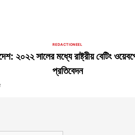
REDACTIONEEL
াদেশ: ২০২২ সালের মধ্যে রাষ্ট্রীয় বেটিং ওয়ে
প্রতিবেদন
2